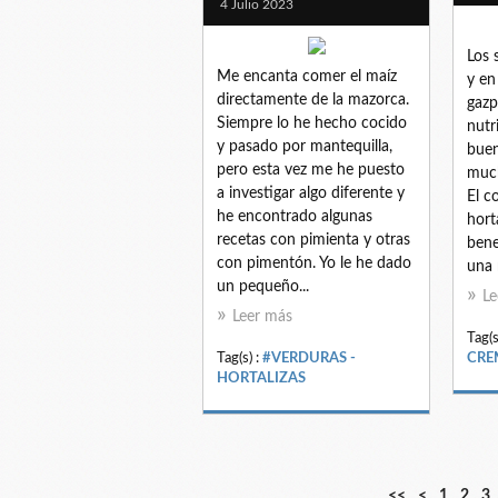
4 Julio 2023
Los 
Me encanta comer el maíz
y en
directamente de la mazorca.
gazp
Siempre lo he hecho cocido
nutr
y pasado por mantequilla,
buen
pero esta vez me he puesto
much
a investigar algo diferente y
El c
he encontrado algunas
hort
recetas con pimienta y otras
bene
con pimentón. Yo le he dado
una 
un pequeño...
Le
Leer más
Tag(s
Tag(s) :
#VERDURAS -
CRE
HORTALIZAS
<<
<
1
2
3