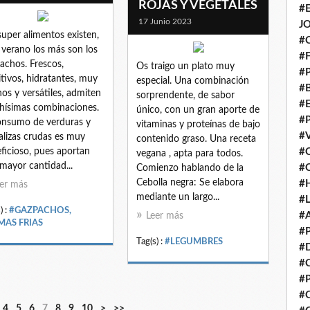
ROJAS Y VEGETALES
#
17 Junio 2023
J
super alimentos existen,
#
 verano los más son los
#
achos. Frescos,
Os traigo un plato muy
#
itivos, hidratantes, muy
especial. Una combinación
#
os y versátiles, admiten
sorprendente, de sabor
#
ísimas combinaciones.
único, con un gran aporte de
#
onsumo de verduras y
vitaminas y proteínas de bajo
#
alizas crudas es muy
contenido graso. Una receta
ficioso, pues aportan
#
vegana , apta para todos.
mayor cantidad...
#
Comienzo hablando de la
Cebolla negra: Se elabora
#
er más
mediante un largo...
#
) :
#GAZPACHOS,
#
Leer más
MAS FRIAS
#
Tag(s) :
#LEGUMBRES
#
#
#
#
2
3
4
5
6
7
8
9
1
4
5
6
7
8
9
10
>
>>