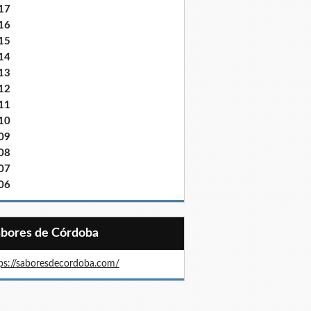
17
16
15
14
13
12
11
10
09
08
07
06
Sabores de Córdoba
ps://saboresdecordoba.com/