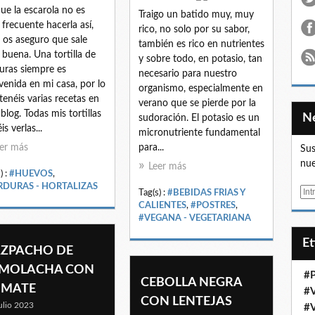
ue la escarola no es
Traigo un batido muy, muy
frecuente hacerla así,
rico, no solo por su sabor,
 os aseguro que sale
también es rico en nutrientes
buena. Una tortilla de
y sobre todo, en potasio, tan
uras siempre es
necesario para nuestro
venida en mi casa, por lo
organismo, especialmente en
tenéis varias recetas en
verano que se pierde por la
 blog. Todas mis tortillas
sudoración. El potasio es un
s verlas...
micronutriente fundamental
er más
para...
Sus
nue
Leer más
) :
#HUEVOS
,
RDURAS - HORTALIZAS
E
Tag(s) :
#BEBIDAS FRIAS Y
CALIENTES
,
#POSTRES
,
m
#VEGANA - VEGETARIANA
a
i
E
ZPACHO DE
l
MOLACHA CON
#
CEBOLLA NEGRA
OMATE
#
CON LENTEJAS
ulio 2023
#