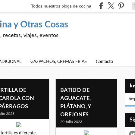
Todos nuestros blogs de cocina
ina y Otras Cosas
 recetas, viajes, eventos.
ADICIONAL
GAZPACHOS, CREMAS FRIAS
Contacto
I
RTILLA DE
BATIDO DE
CAROLA CON
AGUACATE,
htt
PÁRRAGOS
PLÁTANO, Y
ulio 2023
OREJONES
20 Julio 2023
tortilla es diferente,