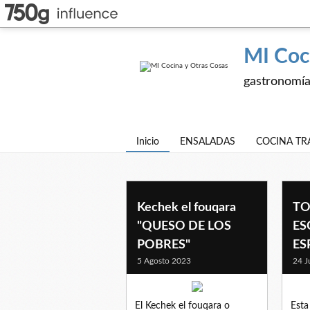
MI Coc
gastronomía,
Inicio
ENSALADAS
COCINA TR
Kechek el fouqara
TO
"QUESO DE LOS
ES
POBRES"
ES
5 Agosto 2023
24 J
El Kechek el fouqara o
Esta 