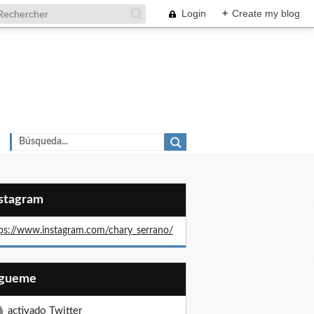
Login
+
Create my blog
nstagram
ps://www.instagram.com/chary_serrano/
Sígueme
activado Twitter