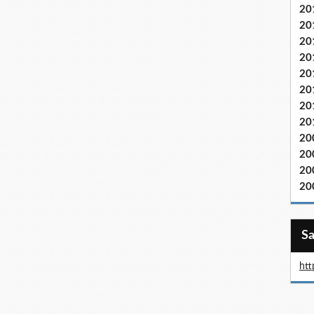
20
20
20
20
20
20
20
20
20
20
20
20
htt