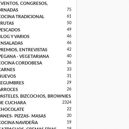
EVENTOS, CONGRESOS,
75
ORNADAS
61
COCINA TRADICIONAL
50
FRUTAS
49
PESCADOS
46
BLOG Y VARIOS
46
ENSALADAS
42
PREMIOS, ENTREVISTAS
40
VEGANA - VEGETARIANA
36
COCINA CORDOBESA
33
CARNES
31
HUEVOS
29
LEGUMBRES
26
ARROCES
PASTELES, BIZCOCHOS, BROWNIES
23
24
DE CUCHARA
22
CHOCOLATE
20
PANES- PIZZAS- MASAS
19
COCINA NAVIDEÑA