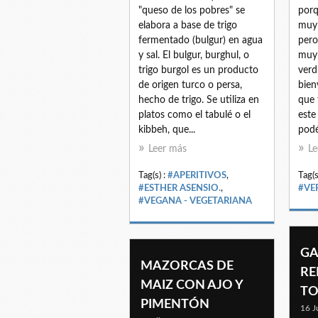
"queso de los pobres" se
porq
elabora a base de trigo
muy 
fermentado (bulgur) en agua
pero
y sal. El bulgur, burghul, o
muy 
trigo burgol es un producto
verd
de origen turco o persa,
bien
hecho de trigo. Se utiliza en
que 
platos como el tabulé o el
este
kibbeh, que...
podéi
Leer más
Le
Tag(s) :
#APERITIVOS
,
Tag(s
#ESTHER ASENSIO.
,
#VE
#VEGANA - VEGETARIANA
GA
MAZORCAS DE
RE
MAIZ CON AJO Y
T
PIMENTÓN
16 J