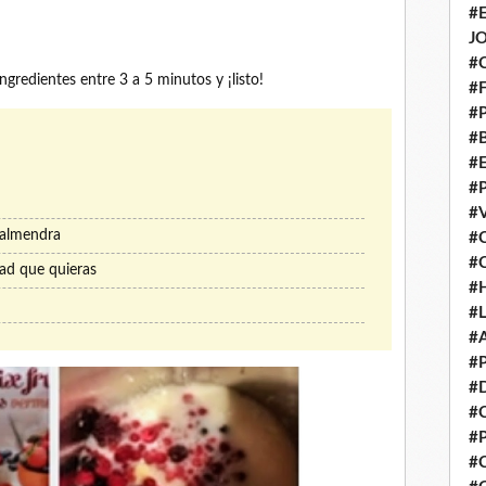
#
J
#
gredientes entre 3 a 5 minutos y ¡listo!
#
#
#
#
#
#
 almendra
#
#
dad que quieras
#
#
#
#
#
#
#
#