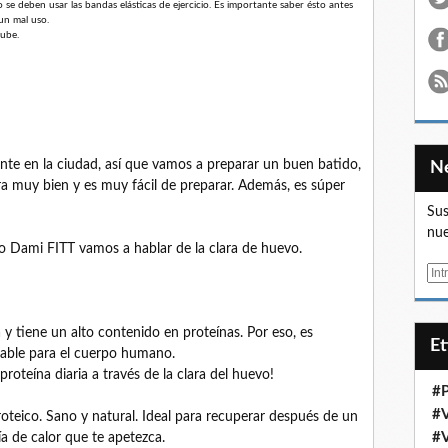
e deben usar las bandas elásticas de ejercicio. Es importante saber ésto antes
 un mal uso.
tube.
ente en la ciudad, así que vamos a preparar un buen batido,
ra muy bien y es muy fácil de preparar. Además, es súper
Sus
nue
o Dami FITT vamos a hablar de la clara de huevo.
E
m
a
 y tiene un alto contenido en proteínas. Por eso, es
i
E
able para el cuerpo humano.
l
roteína diaria a través de la clara del huevo!
#
#
oteico. Sano y natural. Ideal para recuperar después de un
#
 de calor que te apetezca.