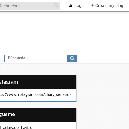
Login
+
Create my blog
nstagram
ps://www.instagram.com/chary_serrano/
Sígueme
activado Twitter