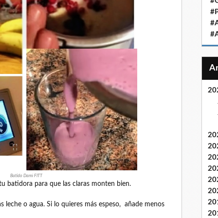
#
#
#
#
20
20
20
20
20
Batido Dami FITT
20
u batidora para que las claras monten bien.
20
20
ás leche o agua. Si lo quieres más espeso, añade menos
20