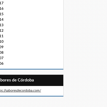
17
16
15
14
13
12
11
10
09
08
07
06
Sabores de Córdoba
ps://saboresdecordoba.com/