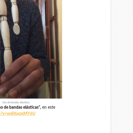
Uso de bandas elásticas
o de bandas elásticas",
en este
ch?v=wdjKwzxMY6U