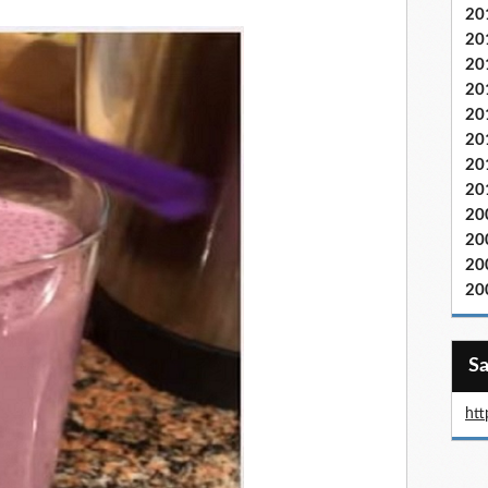
20
20
20
20
20
20
20
20
20
20
20
20
htt