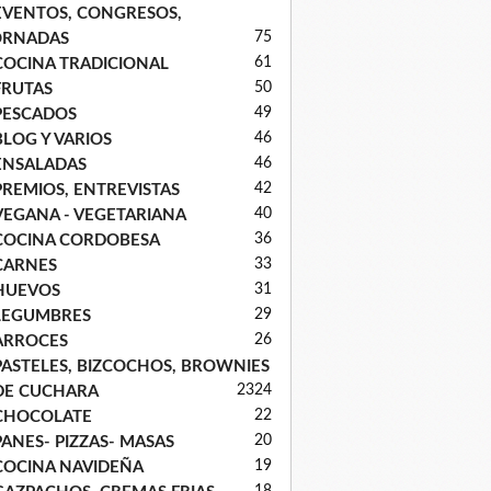
EVENTOS, CONGRESOS,
75
ORNADAS
61
COCINA TRADICIONAL
50
FRUTAS
49
PESCADOS
46
BLOG Y VARIOS
46
ENSALADAS
42
PREMIOS, ENTREVISTAS
40
VEGANA - VEGETARIANA
36
COCINA CORDOBESA
33
CARNES
31
HUEVOS
29
LEGUMBRES
26
ARROCES
PASTELES, BIZCOCHOS, BROWNIES
23
24
DE CUCHARA
22
CHOCOLATE
20
PANES- PIZZAS- MASAS
19
COCINA NAVIDEÑA