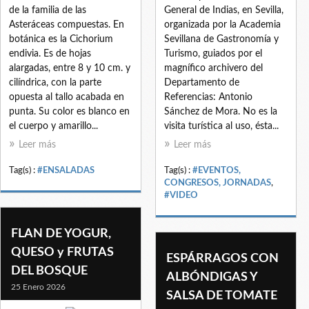
de la familia de las
General de Indias, en Sevilla,
Asteráceas compuestas. En
organizada por la Academia
botánica es la Cichorium
Sevillana de Gastronomía y
endivia. Es de hojas
Turismo, guiados por el
alargadas, entre 8 y 10 cm. y
magnífico archivero del
cilíndrica, con la parte
Departamento de
opuesta al tallo acabada en
Referencias: Antonio
punta. Su color es blanco en
Sánchez de Mora. No es la
el cuerpo y amarillo...
visita turística al uso, ésta...
Leer más
Leer más
Tag(s) :
#ENSALADAS
Tag(s) :
#EVENTOS,
CONGRESOS, JORNADAS
,
#VIDEO
FLAN DE YOGUR,
QUESO y FRUTAS
ESPÁRRAGOS CON
DEL BOSQUE
ALBÓNDIGAS Y
25 Enero 2026
SALSA DE TOMATE