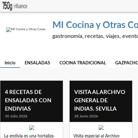
MI Cocina y Otras C
gastronomía, recetas, viajes, event
Inicio
ENSALADAS
COCINA TRADICIONAL
GAZPACHO
4 RECETAS DE
VISITA AL ARCHIVO
ENSALADAS CON
GENERAL DE
ENDIVIAS
INDIAS. SEVILLA
20 Julio 2026
28 Junio 2026
La endivia es una hortaliza
Visita especial al Archivo