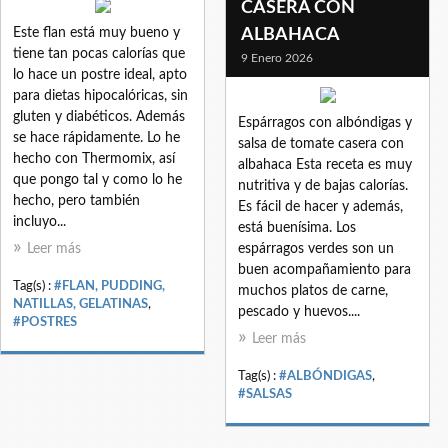
CASERA CON
Este flan está muy bueno y
ALBAHACA
tiene tan pocas calorías que
9 Enero 2026
lo hace un postre ideal, apto
para dietas hipocalóricas, sin
gluten y diabéticos. Además
Espárragos con albóndigas y
se hace rápidamente. Lo he
salsa de tomate casera con
hecho con Thermomix, así
albahaca Esta receta es muy
que pongo tal y como lo he
nutritiva y de bajas calorías.
hecho, pero también
Es fácil de hacer y además,
incluyo...
está buenísima. Los
Leer más
espárragos verdes son un
buen acompañamiento para
Tag(s) :
#FLAN, PUDDING,
muchos platos de carne,
NATILLAS, GELATINAS
,
pescado y huevos....
#POSTRES
Leer más
Tag(s) :
#ALBÓNDIGAS
,
#SALSAS