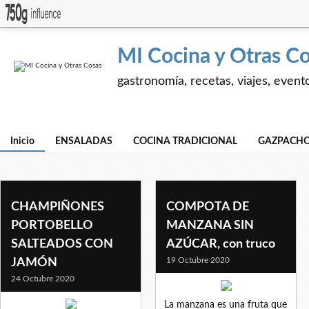
MI Cocina y Otras C
gastronomía, recetas, viajes, event
Inicio
ENSALADAS
COCINA TRADICIONAL
GAZPACHO
CHAMPIÑONES
COMPOTA DE
PORTOBELLO
MANZANA SIN
SALTEADOS CON
AZÚCAR, con truco
19 Octubre 2020
JAMÓN
24 Octubre 2020
La manzana es una fruta que