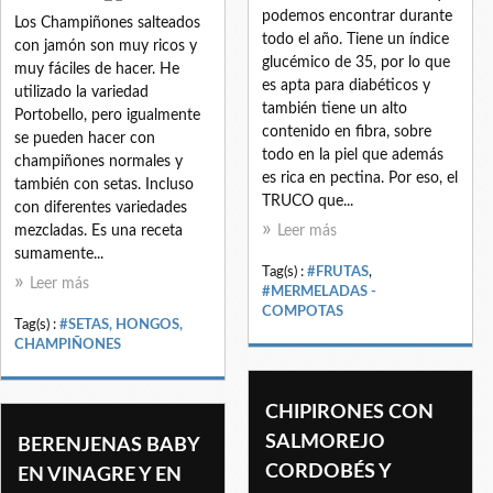
podemos encontrar durante
Los Champiñones salteados
todo el año. Tiene un índice
con jamón son muy ricos y
glucémico de 35, por lo que
muy fáciles de hacer. He
es apta para diabéticos y
utilizado la variedad
también tiene un alto
Portobello, pero igualmente
contenido en fibra, sobre
se pueden hacer con
todo en la piel que además
champiñones normales y
es rica en pectina. Por eso, el
también con setas. Incluso
TRUCO que...
con diferentes variedades
mezcladas. Es una receta
Leer más
sumamente...
Tag(s) :
#FRUTAS
,
Leer más
#MERMELADAS -
COMPOTAS
Tag(s) :
#SETAS, HONGOS,
CHAMPIÑONES
CHIPIRONES CON
SALMOREJO
BERENJENAS BABY
CORDOBÉS Y
EN VINAGRE Y EN