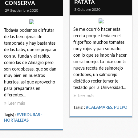
PATATA
CONSERVA
3 Octubre 2020
29 Septiembre 2020
Se me ocurrió hacer esta
Todavía podemos disfrutar
receta porque tenía en el
de las berenjenas de
frigorífico muchos tomates
temporada y hay bastantes
muy rojos y pan sobrado,
de las baby, que se preparan
con lo que se imponía hacer
con su funda y el rabito,
un salmorejo. Lo hice con la
como las de Almagro pero
nueva receta de salmorejo
son cordobesas, que se dan
cordobés, un salmorejo
muy bien en nuestros
dietético recientemente
huertos, así que aprovecho
testado por la Universidad...
para prepararlas en
diferentes...
Leer más
Leer más
Tag(s) :
#CALAMARES, PULPO
Tag(s) :
#VERDURAS -
HORTALIZAS