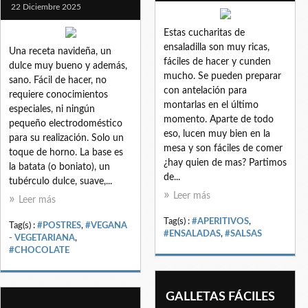
22 Diciembre 2025
Estas cucharitas de
ensaladilla son muy ricas,
Una receta navideña, un
fáciles de hacer y cunden
dulce muy bueno y además,
mucho. Se pueden preparar
sano. Fácil de hacer, no
con antelación para
requiere conocimientos
montarlas en el último
especiales, ni ningún
momento. Aparte de todo
pequeño electrodoméstico
eso, lucen muy bien en la
para su realización. Solo un
mesa y son fáciles de comer
toque de horno. La base es
¿hay quien de mas? Partimos
la batata (o boniato), un
de...
tubérculo dulce, suave,...
Leer más
Leer más
Tag(s) :
#APERITIVOS
,
Tag(s) :
#POSTRES
,
#VEGANA
#ENSALADAS
,
#SALSAS
- VEGETARIANA
,
#CHOCOLATE
GALLETAS FÁCILES