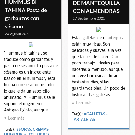
HUMMUS BI
DE MANTEQUILLA
TAHINA Pasta de
CON ALMENDRAS
garbanzos con
27 Septiembre 2025
sésamo
23 Agosto 2025
Estas galletas de mantequilla
están muy ricas. Son
delicadas y suaves, a la vez
"Hummus bi tahina", se
que fáciles de hacer. Dan
traduce como garbanzos y
poco trabajo. Ideales para
pasta de sésamo. La pasta de
hacerlas a menudo, aunque
sésamo es un ingrediente
una vez horneadas duran
básico en el hummus y está
bastantes días, si las
hecha con sésamo tostado,
guardamos bien. Un poco de
lo que le da un saborcito
historia... Las galletas...
ahumado. Al Hummus se le
Leer más
supone el origen en el
Antiguo Egipto, aunque...
Tag(s) :
#GALLETAS -
Leer más
TARTALETAS
Tag(s) :
#SOPAS, CREMAS,
HUMMUS
,
#LEGUMBRES
,