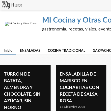
MI Cocina y Otras C
gastronomía, recetas, viajes, event
Inicio
ENSALADAS
COCINA TRADICIONAL
GAZPACHO
TURRÓN DE
ENSALADILLA DE
BATATA,
MARISCO EN
ALMENDRA Y
CUCHARITAS CON
CHOCOLATE, SIN
RECETA DE SALSA
AZÚCAR, SIN
ROSA
16 Diciembre 2025
HORNO