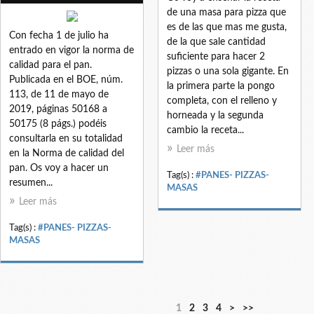
de una masa para pizza que
es de las que mas me gusta,
Con fecha 1 de julio ha
de la que sale cantidad
entrado en vigor la norma de
suficiente para hacer 2
calidad para el pan.
pizzas o una sola gigante. En
Publicada en el BOE, núm.
la primera parte la pongo
113, de 11 de mayo de
completa, con el relleno y
2019, páginas 50168 a
horneada y la segunda
50175 (8 págs.) podéis
cambio la receta...
consultarla en su totalidad
Leer más
en la Norma de calidad del
pan. Os voy a hacer un
Tag(s) :
#PANES- PIZZAS-
resumen...
MASAS
Leer más
Tag(s) :
#PANES- PIZZAS-
MASAS
1
2
3
4
>
>>