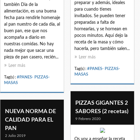
preparar y además, ideales
también Dia de la
para cuando tienes
alimentación, es una buena
invitados. Se pueden tener
fecha para rendirle homenaje
preparadas a falta de
al pan nuestro de cada día, al
hornearlas, y se hornean en
buen pan, ese que nos
pocos minutos. Aquí dejo la
acompaña a diario en
receta de la masa y cómo
nuestras comidas. No hay
hacerla, pero también salen...
nada mejor que sacar una
pieza de pan casero, recién...
Leer más
Leer más
Tag(s) :
#PANES- PIZZAS-
MASAS
Tag(s) :
#PANES- PIZZAS-
MASAS
PIZZAS GIGANTES 2
NUEVA NORMA DE
SABORES (2 recetas)
9 Febrero 2020
CALIDAD PARA EL
PAN
2 Julio 2019
Os voy a enseñar la receta