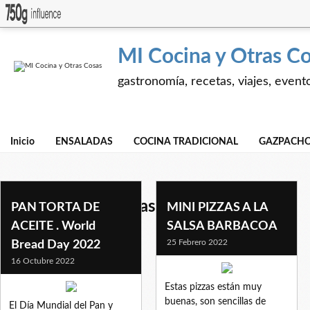
MI Cocina y Otras C
gastronomía, recetas, viajes, event
Inicio
ENSALADAS
COCINA TRADICIONAL
GAZPACHO
panes- pizzas- masas
PAN TORTA DE
MINI PIZZAS A LA
ACEITE . World
SALSA BARBACOA
25 Febrero 2022
Bread Day 2022
16 Octubre 2022
Estas pizzas están muy
buenas, son sencillas de
El Día Mundial del Pan y