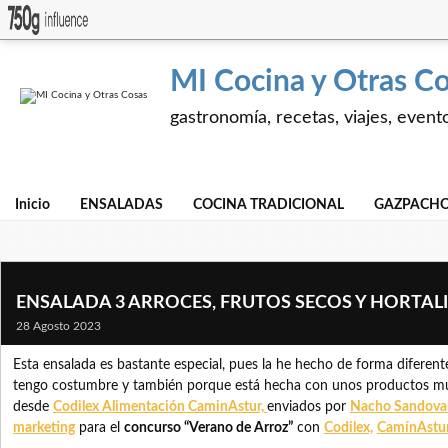
MI Cocina y Otras C
gastronomía, recetas, viajes, event
Inicio
ENSALADAS
COCINA TRADICIONAL
GAZPACHO
ENSALADA 3 ARROCES, FRUTOS SECOS Y HORTAL
28 Agosto 2023
Esta ensalada es bastante especial, pues la he hecho de forma diferen
tengo costumbre y también porque está hecha con unos productos mu
desde
Codilex Alimentación CaminAstur,
enviados por
Nacho Sandoval,
marketing
para el
concurso “Verano de Arroz”
con
Codilex,
CamínAstu