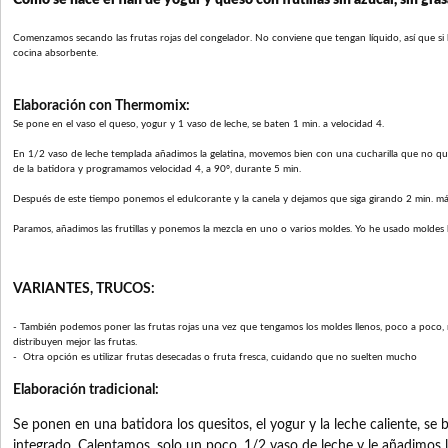
Cómo se hace el flan de yogur y queso con frutillas sin azúcar, sin gras
Comenzamos secando las frutas rojas del congelador. No conviene que tengan líquido, así que si h
cocina absorbente.
Elaboración con Thermomix:
Se pone en el vaso el queso, yogur y 1 vaso de leche, se baten 1 min. a velocidad 4.
En 1/2 vaso de leche templada añadimos la gelatina, movemos bien con una cucharilla que no q
de la batidora y programamos velocidad 4, a 90º, durante 5 min.
Después de este tiempo ponemos el edulcorante y la canela y dejamos que siga girando 2 min. más, 
Paramos, añadimos las frutillas y ponemos la mezcla en uno o varios moldes. Yo he usado moldes b
VARIANTES, TRUCOS:
- También podemos poner las frutas rojas una vez que tengamos los moldes llenos, poco a poco, m
distribuyen mejor las frutas.
- Otra opción es utilizar frutas desecadas o fruta fresca, cuidando que no suelten mucho li
Elaboración tradicional:
Se ponen en una batidora los quesitos, el yogur y la leche caliente, se
integrado. Calentamos, solo un poco, 1/2 vaso de leche y le añadimos la 