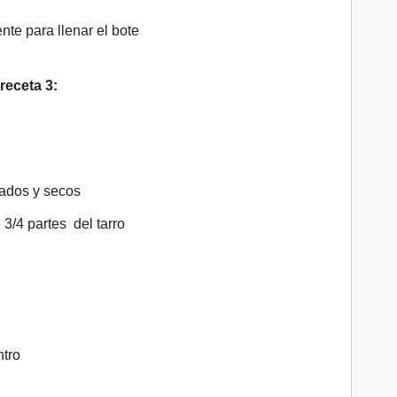
ente para llenar el bote
receta 3:
izados y secos
3/4 partes del tarro
o
ntro