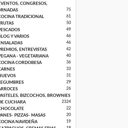
EVENTOS, CONGRESOS,
75
ORNADAS
61
COCINA TRADICIONAL
50
FRUTAS
49
PESCADOS
46
BLOG Y VARIOS
46
ENSALADAS
42
PREMIOS, ENTREVISTAS
40
VEGANA - VEGETARIANA
36
COCINA CORDOBESA
33
CARNES
31
HUEVOS
29
LEGUMBRES
26
ARROCES
PASTELES, BIZCOCHOS, BROWNIES
23
24
DE CUCHARA
22
CHOCOLATE
20
PANES- PIZZAS- MASAS
19
COCINA NAVIDEÑA