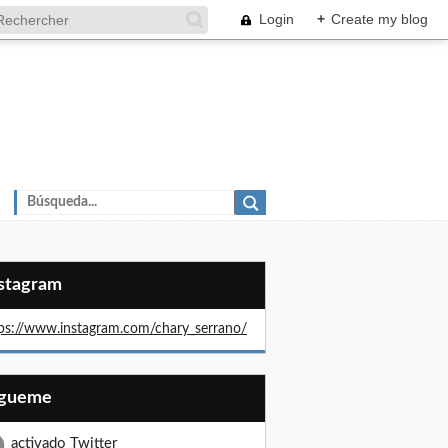
Login
+
Create my blog
nstagram
ps://www.instagram.com/chary_serrano/
Sígueme
activado Twitter