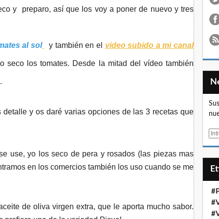
eco y preparo, así que los voy a poner de nuevo y tres
.
ates al sol
y también en el
video subido a mi canal
o seco los tomates. Desde la mitad del vídeo también
.
Sus
 detalle y os daré varias opciones de las 3 recetas que
nue
E
m
 se use, yo los seco de pera y rosados (las piezas mas
a
i
ntramos en los comercios también los uso cuando se me
E
l
#
#
ceite de oliva virgen extra, que le aporta mucho sabor.
#