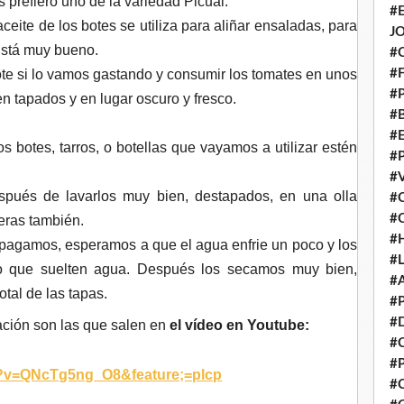
 prefiero uno de la variedad Picual.
#
 aceite de los botes se utiliza para aliñar ensaladas, para
J
Está muy bueno.
#
#
te si lo vamos gastando y consumir los tomates en unos
#
n tapados y en lugar oscuro y fresco.
#
#
s botes, tarros, o botellas que vayamos a utilizar estén
#
#
spués de lavarlos muy bien, destapados, en una olla
#
#
eras también.
#
apagamos, esperamos a que el agua enfrie un poco y los
#
 que suelten agua. Después los secamos muy bien,
#
total de las tapas.
#
#
ación son las que salen en
el vídeo en Youtube:
#
#
h?v=QNcTg5ng_O8&feature;=plcp
#