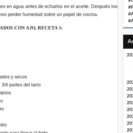
#
tes en agua antes de echarlos en el aceite. Después los
#
remos perder humedad sobre un papel de cocina.
#
#
ADOS CON AJO, RECETA 1:
20
izados y secos
20
/4 partes del tarro
20
nteros
20
lo
20
ro
20
20
20
ntro
20
iente para llenar el bote