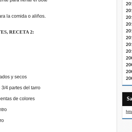
20
20
ra la comida o aliños.
20
20
20
ES, RECETA 2:
20
20
20
20
20
20
izados y secos
20
/4 partes del tarro
ientas de colores
ntro
htt
ro