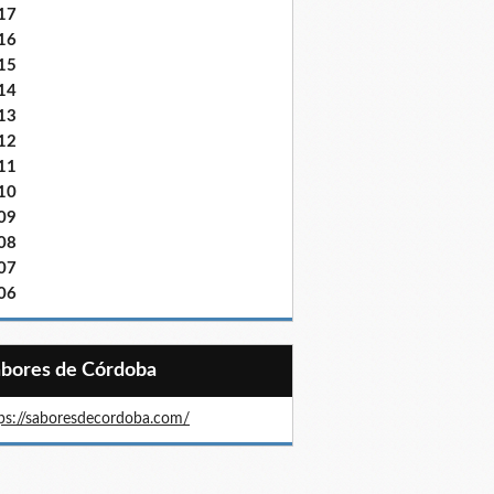
17
16
15
14
13
12
11
10
09
08
07
06
Sabores de Córdoba
ps://saboresdecordoba.com/