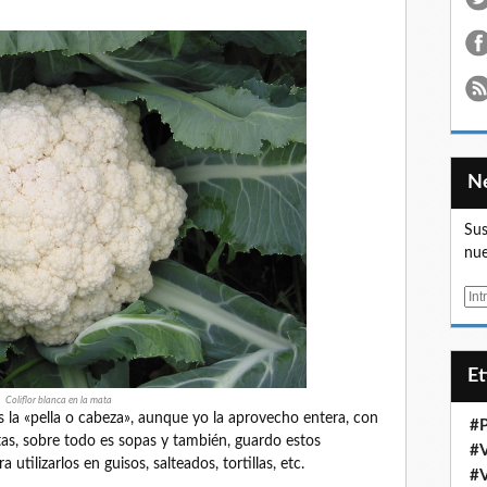
Sus
nue
E
m
a
i
E
l
Coliflor blanca en la mata
la «pella o cabeza», aunque yo la aprovecho entera, con
#
tas, sobre todo es sopas y también, guardo estos
#
utilizarlos en guisos, salteados, tortillas, etc.
#