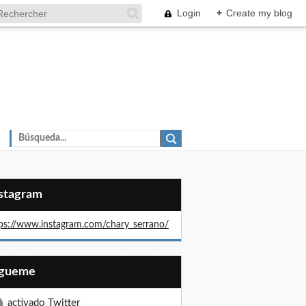
Login
+
Create my blog
nstagram
ps://www.instagram.com/chary_serrano/
Sígueme
activado Twitter