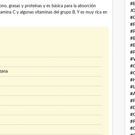
#
ono, grasas y proteínas y es básica para la absorción
J
itamina C y algunas vitaminas del grupo B. Y es muy rica en
#
#
#
#
#
#
#
#
zana
#
#
#
#
#
#
#
#
#