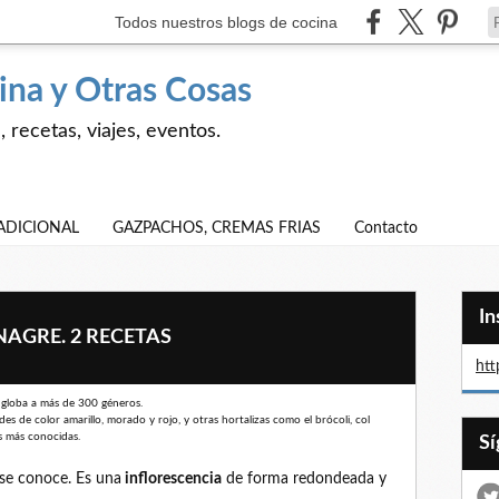
Todos nuestros blogs de cocina
ina y Otras Cosas
 recetas, viajes, eventos.
ADICIONAL
GAZPACHOS, CREMAS FRIAS
Contacto
I
NAGRE. 2 RECETAS
htt
 engloba a más de 300 géneros.
s de color amarillo, morado y rojo, y otras hortalizas como el brócoli, col
s más conocidas.
 se conoce. Es una
inflorescencia
de forma redondeada y