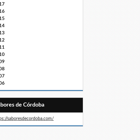
17
16
15
14
13
12
11
10
09
08
07
06
Sabores de Córdoba
ps://saboresdecordoba.com/