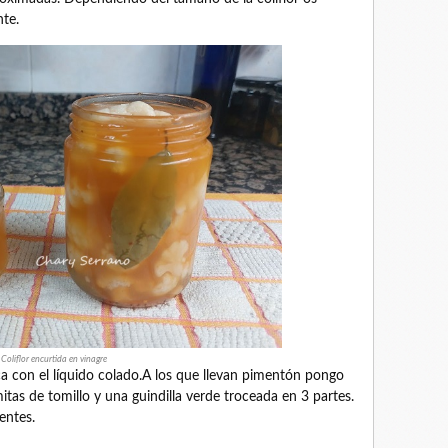
te.
Coliflor encurtida en vinagre
nca con el líquido colado.A los que llevan pimentón pongo
itas de tomillo y una guindilla verde troceada en 3 partes.
rentes.