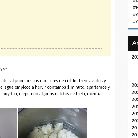
#
#
#
#
20
agre:
 de sal ponemos los ramilletes de coliflor bien lavados y
20
 el agua empiece a hervir contamos 1 minuto, apartamos y
20
muy fría, mejor con algunos cubitos de hielo, mientras
20
20
20
20
20
20