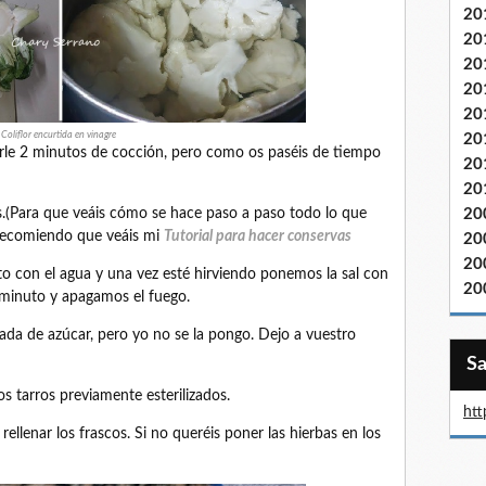
20
20
20
20
20
Coliflor encurtida en vinagre
20
darle 2 minutos de cocción, pero como os paséis de tiempo
20
20
s.(Para que veáis cómo se hace paso a paso todo lo que
20
, recomiendo que veáis mi
Tutorial para hacer conservas
20
20
nto con el agua y una vez esté hirviendo ponemos la sal con
20
 minuto y apagamos el fuego.
da de azúcar, pero yo no se la pongo. Dejo a vuestro
los tarros previamente esterilizados.
htt
rellenar los frascos. Si no queréis poner las hierbas en los