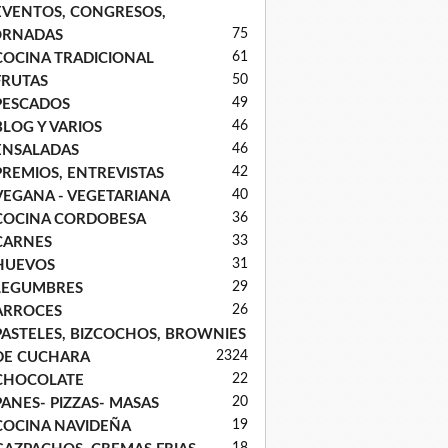
EVENTOS, CONGRESOS,
75
ORNADAS
61
COCINA TRADICIONAL
50
FRUTAS
49
PESCADOS
46
BLOG Y VARIOS
46
ENSALADAS
42
PREMIOS, ENTREVISTAS
40
VEGANA - VEGETARIANA
36
COCINA CORDOBESA
33
CARNES
31
HUEVOS
29
LEGUMBRES
26
ARROCES
PASTELES, BIZCOCHOS, BROWNIES
23
24
DE CUCHARA
22
CHOCOLATE
20
PANES- PIZZAS- MASAS
19
COCINA NAVIDEÑA