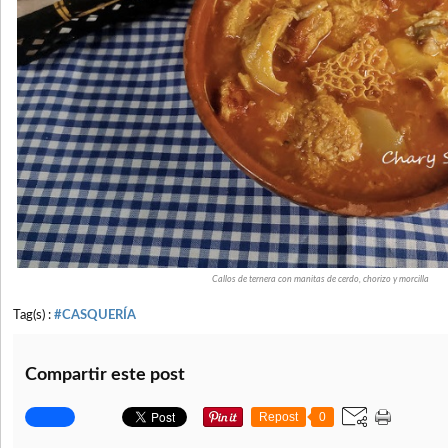
Callos de ternera con manitas de cerdo, chorizo y morcilla
Tag(s) :
#CASQUERÍA
Compartir este post
Repost
0