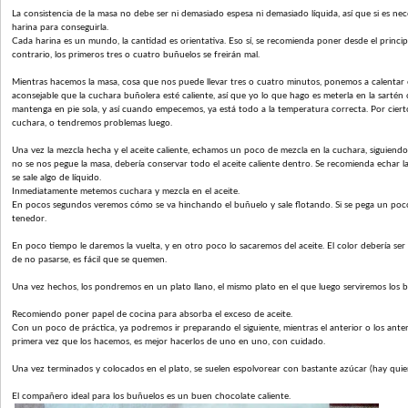
La consistencia de la masa no debe ser ni demasiado espesa ni demasiado líquida, así que si es n
harina para conseguirla.
Cada harina es un mundo, la cantidad es orientativa. Eso sí, se recomienda poner desde el principi
contrario, los primeros tres o cuatro buñuelos se freirán mal.
Mientras hacemos la masa, cosa que nos puede llevar tres o cuatro minutos, ponemos a calentar 
aconsejable que la cuchara buñolera esté caliente, así que yo lo que hago es meterla en la sartén
mantenga en pie sola, y así cuando empecemos, ya está todo a la temperatura correcta. Por cierto,
cuchara, o tendremos problemas luego.
Una vez la mezcla hecha y el aceite caliente, echamos un poco de mezcla en la cuchara, siguiendo
no se nos pegue la masa, debería conservar todo el aceite caliente dentro. Se recomienda echar la
se sale algo de líquido.
Inmediatamente metemos cuchara y mezcla en el aceite.
En pocos segundos veremos cómo se va hinchando el buñuelo y sale flotando. Si se pega un poco
tenedor.
En poco tiempo le daremos la vuelta, y en otro poco lo sacaremos del aceite. El color debería se
de no pasarse, es fácil que se quemen.
Una vez hechos, los pondremos en un plato llano, el mismo plato en el que luego serviremos los
Recomiendo poner papel de cocina para absorba el exceso de aceite.
Con un poco de práctica, ya podremos ir preparando el siguiente, mientras el anterior o los anteri
primera vez que los hacemos, es mejor hacerlos de uno en uno, con cuidado.
Una vez terminados y colocados en el plato, se suelen espolvorear con bastante azúcar (hay quien
El compañero ideal para los buñuelos es un buen chocolate caliente.