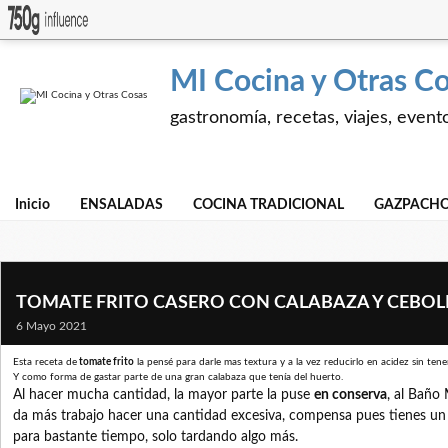
MI Cocina y Otras C
gastronomía, recetas, viajes, event
Inicio
ENSALADAS
COCINA TRADICIONAL
GAZPACHO
TOMATE FRITO CASERO CON CALABAZA Y CEBOLL
6 Mayo 2021
Esta receta de
tomate frito
la pensé para darle mas textura y a la vez reducirlo en acidez sin ten
Y como forma de gastar parte de una gran calabaza que tenía del huerto.
Al hacer mucha cantidad, la mayor parte la puse
en conserva
, al Baño
da más trabajo hacer una cantidad excesiva, compensa pues tienes un
para bastante tiempo, solo tardando algo más.