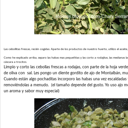
Las cebollitas frescas, recién cogidas. Aparte de los productos de nuestro huerto, utilizo el aceite
Como he explicado arriba, separo las habas mas pequeñitas y las corto a rodajitas, las medianas l
cáscara a trocitos.
Limpio y corto las cebollas frescas a rodajas, con parte de la hoja verde
de oliva con sal. Les pongo un diente gordito de ajo de Montalbán, mu
Cuando están algo pochaditas incorporo las habas una vez escaldadas y
removiéndolas a menudo. (el tamaño depende del gusto. Yo uso ajo 
un aroma y sabor muy especial)