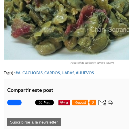
Habas fritas con jamón serrano y huevo
Tag(s) :
#ALCACHOFAS, CARDOS, HABAS
,
#HUEVOS
Compartir este post
Repost
0
Suscribirse a la newsletter