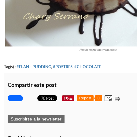
Flan de magdalenas y chocolate
Tag(s) :
#FLAN - PUDDING
,
#POSTRES
,
#CHOCOLATE
Compartir este post
Repost
0
Suscribirse a la newsletter