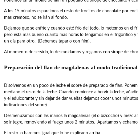
Ponemos en un molde de flan un poquito de sirope de chocolate y ech
A los 15 minutos esparcimos el resto de trocitos de chocolate por enc
mas cremoso, no se irán al fondo.
Dejamos que se enfríe y cuando esté frío del todo, lo metemos en el fr
pero está más bueno cuanto mas horas lo tengamos en el frigorífico 
un día para otro. (Debemos taparlo con film),
Al momento de servirlo, lo desmoldamos y regamos con sirope de choco
Preparación del flan de magdalenas al modo tradicional
Disolvemos en un poco de leche el sobre de preparado de flan. Ponem
mediano el resto de la leche. Cuando comience a hervir la leche, añadim
y el edulcorante y sin dejar de dar vueltas dejamos cocer unos minutos
indicaciones del sobre).
Desmenuzamos con las manos la magdalenas (el o bizcocho) y mezcla
se integre, removiendo al fuego unos 2 minutos. Apartamos y echamos
El resto lo haremos igual que lo he explicado arriba.