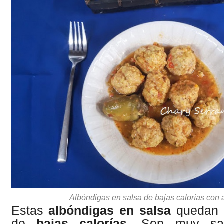
Albóndigas en salsa de bajas calorías con 
Estas
albóndigas en salsa
quedan 
de
bajas calorías
. Son muy sab