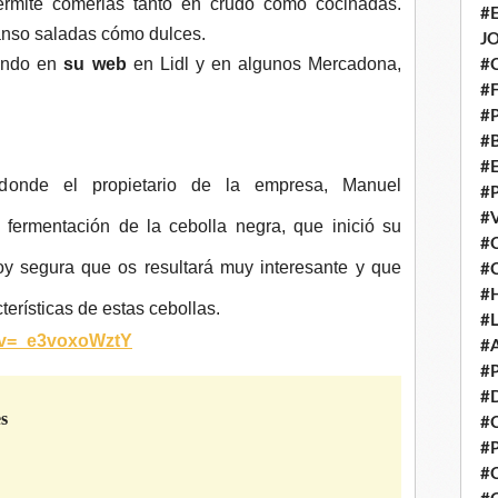
ermite comerlas tanto en crudo como cocinadas.
#
anso saladas cómo dulces.
J
zando en
su web
en Lidl y en algunos Mercadona,
#
#
#
#
#
onde el propietario de la empresa, Manuel
#
#
 fermentación de la cebolla negra, que inició su
#
oy segura que os resultará muy interesante y que
#
#
terísticas de estas cebollas.
#
?v=_e3voxoWztY
#
#
#
es
#
#
#