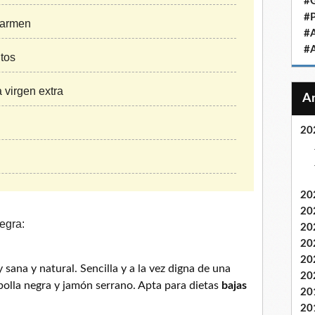
#
#
Carmen
#
#
itos
 virgen extra
20
20
20
egra:
20
20
20
sana y natural. Sencilla y a la vez digna de una
20
ebolla negra y jamón serrano. Apta para dietas
bajas
20
20