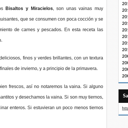
20
dos
Bisaltos y Miracielos
, son unas vainas muy
20
20
 guisantes, que se consumen con poca cocción y se
20
ento de carnes y pescados. En esta receta las
20
20
o.
20
20
20
liciosos, finos y verdes brillantes, con un textura
20
inales de invierno, y a principio de la primavera.
20
20
en frescos, así no notaremos la vaina. Si alguno
antitos y desechamos la vaina. Si son muy tiernos,
inar enteros. Si estuvieran un poco menos tiernos
htt