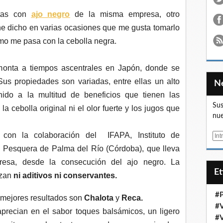
etas con
ajo negro
de la misma empresa, otro
he dicho en varias ocasiones que me gusta tomarlo
smo me pasa con la cebolla negra.
monta a tiempos ascentrales en Japón, donde se
 Sus propiedades son variadas, entre ellas un alto
unido a la multitud de beneficios que tienen las
Sus
la cebolla original ni el olor fuerte y los jugos que
nue
con la colaboración del IFAPA, Instituto de
E
m
 y Pesquera de Palma del Río (Córdoba), que lleva
a
esa, desde la consecución del ajo negro. La
i
E
izan
ni aditivos ni conservantes.
l
#
 mejores resultados son
Chalota
y
Reca.
#
aprecian en el sabor toques balsámicos, un ligero
#