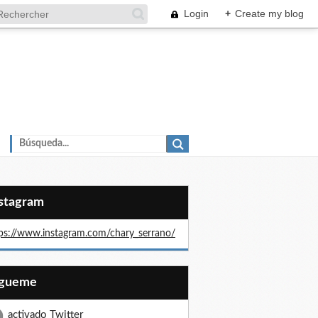
Login
+
Create my blog
nstagram
ps://www.instagram.com/chary_serrano/
Sígueme
activado Twitter