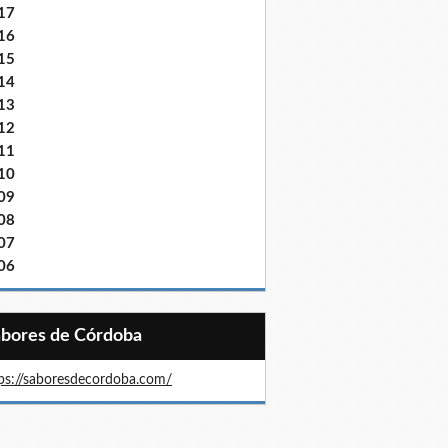
17
16
15
14
13
12
11
10
09
08
07
06
Sabores de Córdoba
ps://saboresdecordoba.com/