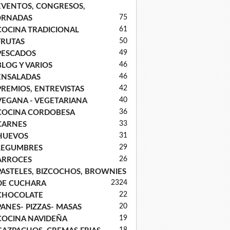
EVENTOS, CONGRESOS,
75
ORNADAS
61
COCINA TRADICIONAL
50
FRUTAS
49
PESCADOS
46
BLOG Y VARIOS
46
ENSALADAS
42
PREMIOS, ENTREVISTAS
40
VEGANA - VEGETARIANA
36
COCINA CORDOBESA
33
CARNES
31
HUEVOS
29
LEGUMBRES
26
ARROCES
PASTELES, BIZCOCHOS, BROWNIES
23
24
DE CUCHARA
22
CHOCOLATE
20
PANES- PIZZAS- MASAS
19
COCINA NAVIDEÑA