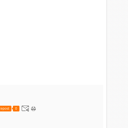
epost
0