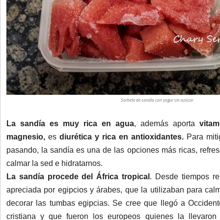
Sorbete de sandía con yogur sin azúcar
La sandía es muy rica en agua
, además aporta
vitam
magnesio,
es
diurética y rica en antioxidantes.
Para miti
pasando, la sandía es una de las opciones más
ricas, refr
calmar la sed e hidratarnos.
La sandía procede del África tropical
. Desde tiempos re
apreciada por egipcios y árabes, que la utilizaban para cal
decorar las tumbas egipcias. Se cree que llegó a Occiden
cristiana y que fueron los europeos quienes la llevaro