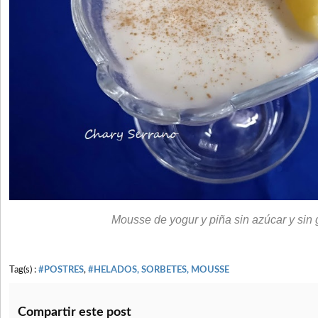
Mousse de yogur y piña sin azúcar y sin 
Tag(s) :
#POSTRES
,
#HELADOS, SORBETES, MOUSSE
Compartir este post