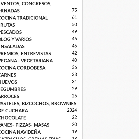
EVENTOS, CONGRESOS,
75
ORNADAS
61
COCINA TRADICIONAL
50
FRUTAS
49
PESCADOS
46
BLOG Y VARIOS
46
ENSALADAS
42
PREMIOS, ENTREVISTAS
40
VEGANA - VEGETARIANA
36
COCINA CORDOBESA
33
CARNES
31
HUEVOS
29
LEGUMBRES
26
ARROCES
PASTELES, BIZCOCHOS, BROWNIES
23
24
DE CUCHARA
22
CHOCOLATE
20
PANES- PIZZAS- MASAS
19
COCINA NAVIDEÑA