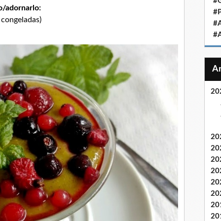
#
o/adornarlo:
#
 congeladas)
#
#
20
20
20
20
20
20
20
20
20