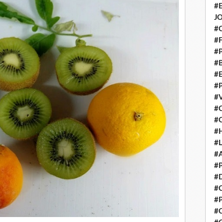
#
J
#
#
#
#
#
#
#
#
#
#
#
#
#
#
#
#
#