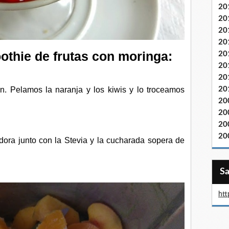
20
20
20
20
thie de frutas con moringa:
20
20
20
20
 Pelamos la naranja y los kiwis y lo troceamos
20
20
20
20
dora junto con la Stevia y la cucharada sopera de
htt