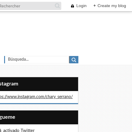
Login
+
Create my blog
nstagram
ps://www.instagram.com/chary_serrano/
Sígueme
activado Twitter