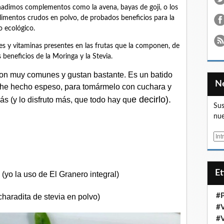
añadimos complementos como la avena, bayas de goji, o los
alimentos crudos en polvo, de probados beneficios para la
o ecológico.
les y vitaminas presentes en las frutas que la componen, de
eneficios de la Moringa y la Stevia.
son muy comunes y gustan bastante. Es un batido
o he hecho espeso, para tomármelo con cuchara y
e decirlo).
s (y lo disfruto más, que todo hay qu
Sus
nue
E
m
a
i
E
yo la uso de El Granero integral)
l
#
charadita de stevia en polvo)
#
#