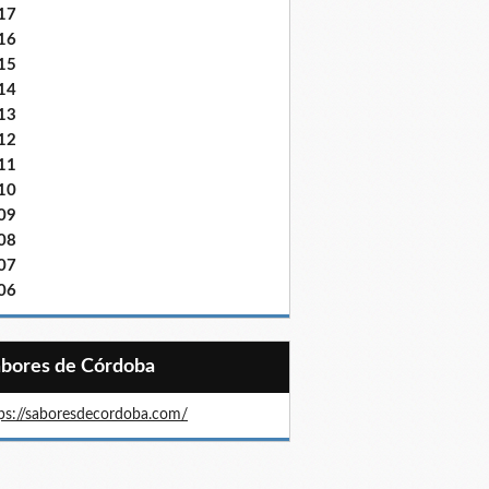
17
16
15
14
13
12
11
10
09
08
07
06
Sabores de Córdoba
ps://saboresdecordoba.com/