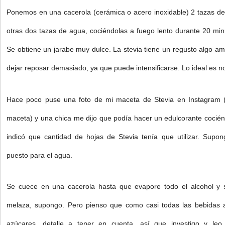
Ponemos en una cacerola (cerámica o acero inoxidable) 2 tazas de
otras dos tazas de agua, cociéndolas a fuego lento durante 20 minut
Se obtiene un jarabe muy dulce. La stevia tiene un regusto algo a
dejar reposar demasiado, ya que puede intensificarse. Lo ideal es n
Hace poco puse una foto de mi maceta de Stevia en Instagram (
maceta) y una chica me dijo que podía hacer un edulcorante cocié
indicó que cantidad de hojas de Stevia tenía que utilizar. Sup
puesto para el agua.
Se cuece en una cacerola hasta que evapore todo el alcohol y
melaza, supongo. Pero pienso que como casi todas las bebidas al
azúcares, detalle a tener en cuenta, así que investigo y leo