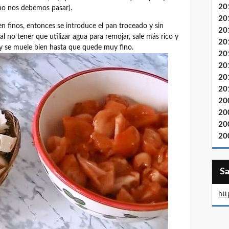
20
e no nos debemos pasar).
20
n finos, entonces se introduce el pan troceado y sin
20
(al no tener que utilizar agua para remojar, sale más rico y
20
 y se muele bien hasta que quede muy fino.
20
20
20
20
20
20
20
20
htt