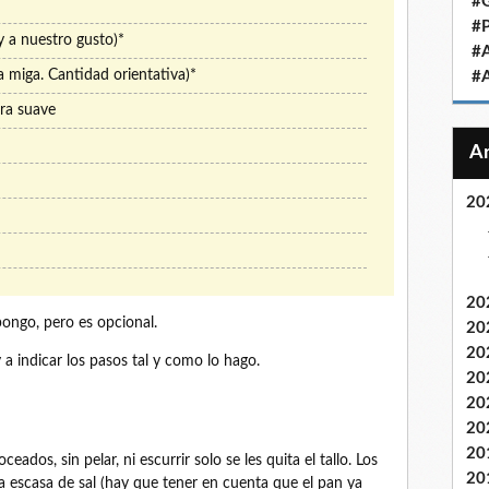
#
#
y a nuestro gusto)*
#
a miga. Cantidad orientativa)*
#
tra suave
20
20
pongo, pero es opcional.
20
20
a indicar los pasos tal y como lo hago.
20
20
20
20
eados, sin pelar, ni escurrir solo se les quita el tallo. Los
20
a escasa de sal (hay que tener en cuenta que el pan ya