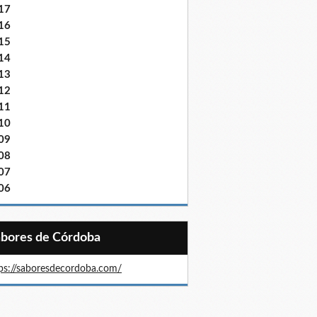
17
16
15
14
13
12
11
10
09
08
07
06
Sabores de Córdoba
ps://saboresdecordoba.com/