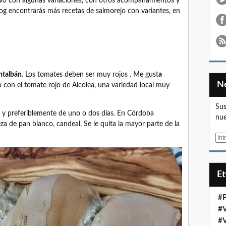
ivo con algunas variaciones, con otros acompañamientos y
log encontrarás más recetas de salmorejo con variantes, en
ntalbán
. Los tomates deben ser muy rojos . Me gust
a
 o con el tomate rojo de Alcolea, una variedad local muy
Sus
d y preferiblemente de uno o dos días. En Córdoba
nue
eza de pan blanco, candeal. Se le quita la mayor parte de la
E
m
a
i
E
l
#
#
#