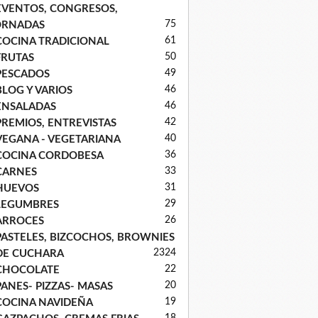
EVENTOS, CONGRESOS,
75
ORNADAS
61
COCINA TRADICIONAL
50
FRUTAS
49
PESCADOS
46
BLOG Y VARIOS
46
ENSALADAS
42
PREMIOS, ENTREVISTAS
40
VEGANA - VEGETARIANA
36
COCINA CORDOBESA
33
CARNES
31
HUEVOS
29
LEGUMBRES
26
ARROCES
PASTELES, BIZCOCHOS, BROWNIES
23
24
DE CUCHARA
22
CHOCOLATE
20
PANES- PIZZAS- MASAS
19
COCINA NAVIDEÑA