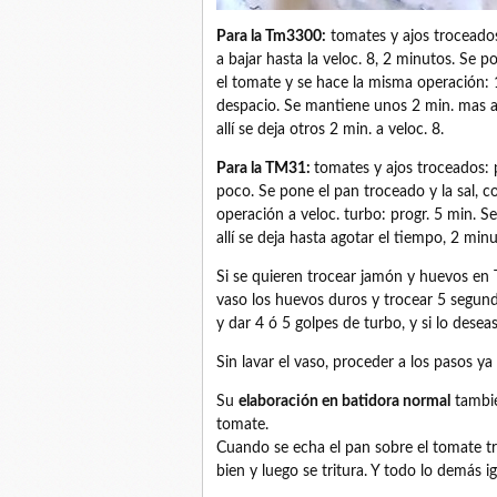
Para la Tm3300:
tomates y ajos troceados
a bajar hasta la veloc. 8, 2 minutos. Se p
el tomate y se hace la misma operación: 1
despacio. Se mantiene unos 2 min. mas a 
allí se deja otros 2 min. a veloc. 8.
Para la TM31:
tomates y ajos troceados: 
poco. Se pone el pan troceado y la sal, c
operación a veloc. turbo: progr. 5 min. Se 
allí se deja hasta agotar el tiempo, 2 minu
Si se quieren trocear jamón y huevos en 
vaso los huevos duros y trocear 5 segundo
y dar 4 ó 5 golpes de turbo, y si lo dese
Sin lavar el vaso, proceder a los pasos ya
Su
elaboración en batidora normal
tambié
tomate.
Cuando se echa el pan sobre el tomate tr
bien y luego se tritura. Y todo lo demás ig