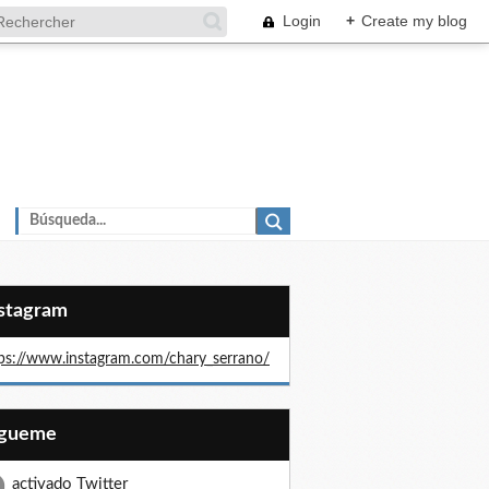
Login
+
Create my blog
nstagram
ps://www.instagram.com/chary_serrano/
Sígueme
activado Twitter