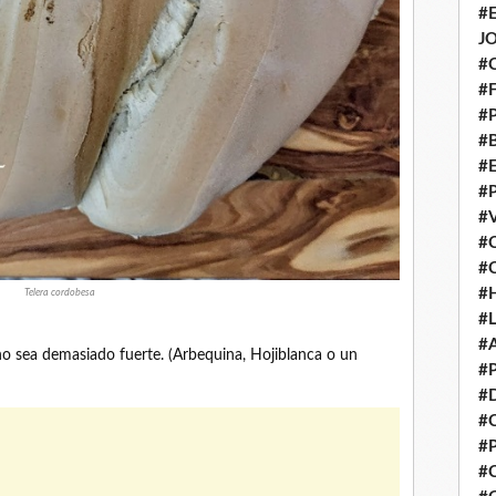
#
J
#
#
#
#
#
#
#
#
#
#
Telera cordobesa
#
#
no sea demasiado fuerte. (Arbequina, Hojiblanca o un
#
#
#
#
#