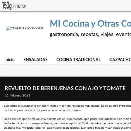
MI Cocina y Otras C
gastronomía, recetas, viajes, event
Inicio
ENSALADAS
COCINA TRADICIONAL
GAZPACHO
REVUELTO DE BERENJENAS CON AJO Y TOMATE
21 Febrero 2021
Este plato es sumamente sencillo y rápido y con un resultado muy bueno. Le he puesto ingredien
he hecho para mi sola y fue para la cena como plato único.
Debo deciros que se me ocurrió hacerlo así, un experimento, que pensé que quedaría bien y me
Lo he terminado con orégano fresco, pero eso es opcional. Cualquier otra hierba le puede venir b
albahaca etc. Me gusta tener en casa macetitas de hierbas. Dan poco trabajo y van estupendamen