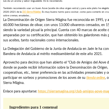
Les da un aroma y sabor inigualable. Os lo recomiendo.
También recomiendo usar un buen Aove (aceite de oliva virgen extra) y para este plato he elegido
2020-2021 de la
DO Sierra Mágina.
Es muy bueno tanto para cocinar, como para comerlo en crudo
sobre cremas, ensaladas....
La Denominación de Origen Sierra Mágina fue reconocida en 1995, y a
60.000 hectáreas de olivar, con unos 13.000 olivareros censados, en 1
siendo la variedad picual la principal. Cuenta con 40 marcas de aceite 
amparadas por su certificación, que han obtenido los galardones más pr
sus aceites, tanto nacionales como internacionales.
La Delegación del Gobierno de la Junta de Andalucía en Jaén le ha co
Bandera de Andalucía al mérito medioambiental de este año 2021.
Aprovecho para deciros que han abierto el "Club de Amigos del Aove d
donde se puede recibir información sobre la Denominación de Origen, s
cooperativas, etc., tener preferencia en las actividades presenciales y 
participar en sorteos y promociones de los aoves de su
tienda online
, 
Sierra Mägina.
Enlace para apuntarse:
https://sierramagina.org/club-amigos-aove-ma
Ingredientes para 1 comensal