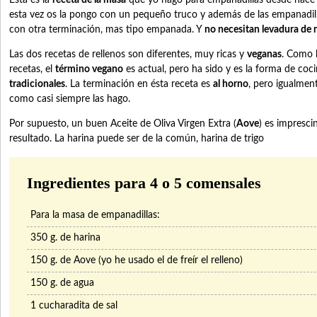
Esta es la
receta de la masa
que yo hago para empanadillas desde hace
esta vez os la pongo con un pequeño truco y además de las empanadill
con otra terminación, mas tipo empanada. Y
no necesitan levadura de 
Las dos recetas de rellenos son diferentes, muy ricas y
veganas
. Como 
recetas, el
término vegano
es actual, pero ha sido y es la forma de co
tradicionales
. La terminación en ésta receta es
al horno
, pero igualment
como casi siempre las hago.
Por supuesto, un buen Aceite de Oliva Virgen Extra (
Aove
) es impresci
resultado. La harina puede ser de la común, harina de trigo
Ingredientes para 4 o 5 comensales
Para la masa de empanadillas:
350 g. de harina
150 g. de Aove (yo he usado el de freír el relleno)
150 g. de agua
1 cucharadita de sal