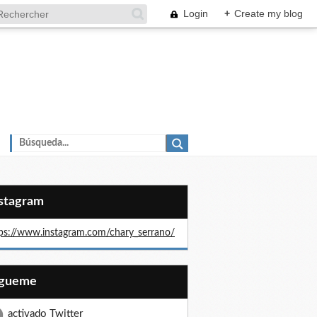
Login
+
Create my blog
nstagram
ps://www.instagram.com/chary_serrano/
Sígueme
activado Twitter