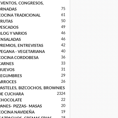
EVENTOS, CONGRESOS,
75
ORNADAS
61
COCINA TRADICIONAL
50
FRUTAS
49
PESCADOS
46
BLOG Y VARIOS
46
ENSALADAS
42
PREMIOS, ENTREVISTAS
40
VEGANA - VEGETARIANA
36
COCINA CORDOBESA
33
CARNES
31
HUEVOS
29
LEGUMBRES
26
ARROCES
PASTELES, BIZCOCHOS, BROWNIES
23
24
DE CUCHARA
22
CHOCOLATE
20
PANES- PIZZAS- MASAS
19
COCINA NAVIDEÑA