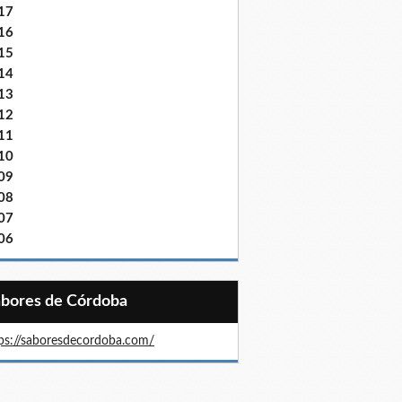
17
16
15
14
13
12
11
10
09
08
07
06
Sabores de Córdoba
ps://saboresdecordoba.com/