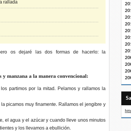
 rallada
20
20
20
20
20
20
20
20
pero os dejaré las dos formas de hacerlo: la
20
20
20
os y manzana a
la manera convencional:
20
os partimos por la mitad. Pelamos y rallamos la
 la picamos muy finamente. Rallamos el jengibre y
htt
, el agua y el azúcar y cuando lleve unos minutos
ientes y los llevamos a ebullición.