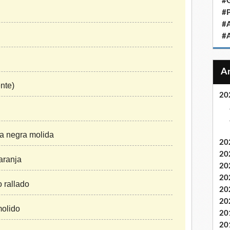
#
#
#
#
nte)
20
ta negra molida
20
20
aranja
20
20
o rallado
20
20
olido
20
20