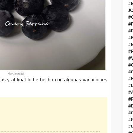
#
J
#
#
#
#
#
#
#
#
#
Higos morados
#
as y al final lo he hecho con algunas variaciones
#
#
#
#
#
#
#