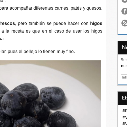
al.
para acompañar diferentes carnes, patés y quesos.
.
frescos
, pero también se puede hacer con
higos
 a la receta es que en el caso de usar los higos
ua.
lar, pues el pellejo lo tienen muy fino.
Sus
nue
E
m
a
i
E
l
#
#
#