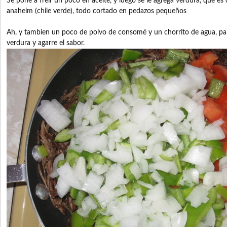
Se pone a freir un poco en aceite, y luego se le agrega verdura, que es 
anaheim (chile verde), todo cortado en pedazos pequeños
Ah, y tambien un poco de polvo de consomé y un chorrito de agua, par
verdura y agarre el sabor.