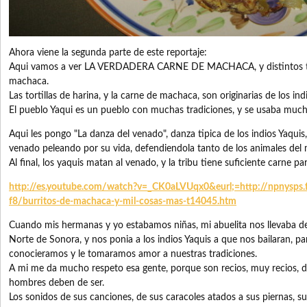
Ahora viene la segunda parte de este reportaje:
Aqui vamos a ver LA VERDADERA CARNE DE MACHACA, y distintos ti
machaca.
Las tortillas de harina, y la carne de machaca, son originarias de los i
El pueblo Yaqui es un pueblo con muchas tradiciones, y se usaba mucho
Aqui les pongo "La danza del venado", danza tipica de los indios Yaqui
venado peleando por su vida, defendiendola tanto de los animales del
Al final, los yaquis matan al venado, y la tribu tiene suficiente carne 
http://es.youtube.com/watch?v=_CK0aLVUqx0&eurl;=http://npnysps.
f8/burritos-de-machaca-y-mil-cosas-mas-t14045.htm
Cuando mis hermanas y yo estabamos niñas, mi abuelita nos llevaba de
Norte de Sonora, y nos ponia a los indios Yaquis a que nos bailaran, p
conocieramos y le tomaramos amor a nuestras tradiciones.
A mi me da mucho respeto esa gente, porque son recios, muy recios, d
hombres deben de ser.
Los sonidos de sus canciones, de sus caracoles atados a sus piernas, su 