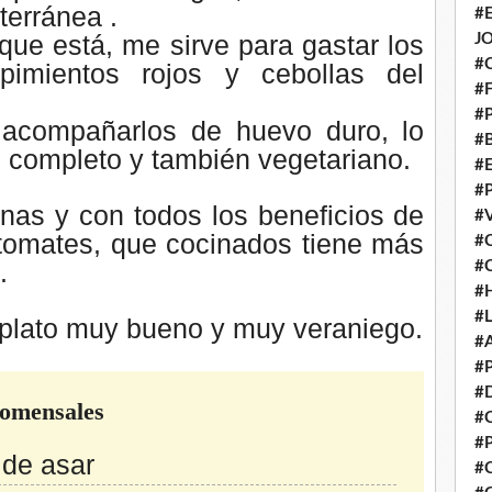
terránea
.
#
que está, me sirve para gastar los
J
#
imientos rojos y cebollas del
#
#
acompañarlos
de huevo duro, lo
#
o completo y también vegetariano.
#
#
inas y con todos los beneficios de
#
 tomates, que cocinados tiene más
#
s.
#
#
#
n plato muy bueno y muy veraniego.
#
#
#
comensales
#
#
 de asar
#