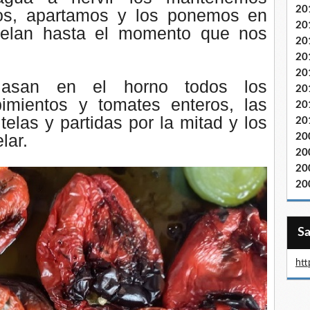
20
tos, apartamos y los ponemos en
20
pelan hasta el momento que nos
20
20
20
asan en el horno todos los
20
imientos y tomates enteros, las
20
telas y partidas por la mitad y los
20
lar.
20
20
20
20
htt