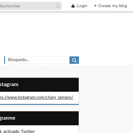
Login
+
Create my blog
nstagram
ps://www.instagram.com/chary_serrano/
Sígueme
activado Twitter