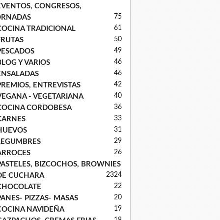
EVENTOS, CONGRESOS,
75
ORNADAS
61
COCINA TRADICIONAL
50
FRUTAS
49
PESCADOS
46
BLOG Y VARIOS
46
ENSALADAS
42
PREMIOS, ENTREVISTAS
40
VEGANA - VEGETARIANA
36
COCINA CORDOBESA
33
CARNES
31
HUEVOS
29
LEGUMBRES
26
ARROCES
PASTELES, BIZCOCHOS, BROWNIES
23
24
DE CUCHARA
22
CHOCOLATE
20
PANES- PIZZAS- MASAS
19
COCINA NAVIDEÑA