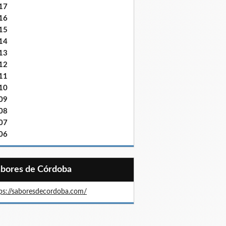
17
16
15
14
13
12
11
10
09
08
07
06
Sabores de Córdoba
ps://saboresdecordoba.com/