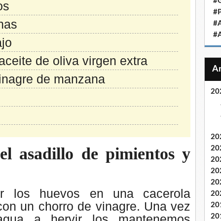
#
os
#
nas
#
#
ajo
ceite de oliva virgen extra
vinagre de manzana
20
20
l asadillo de pimientos y
20
20
20
20
r los huevos en una cacerola
20
con un chorro de vinagre. Una vez
20
agua a hervir los mantenemos
20