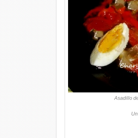
Asadillo d
Un