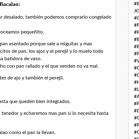
 Bacalao:
#
J
ar desalado, también podemos comprarlo congelado
#
#
 troceamos pequeñito.
#
#
 pan asentado porque sale a miguitas y mas
#
os de pan, los ajos y el perejil y lo muelo todo
#
na batidora de vaso.
#
o con pan rallado y el que venden no va mal.
#
#
es de ajo y también el perejil.
#
#
#
asta que queden bien integrados.
#
#
 tenedor y echaremos mas pan si lo necesita hasta
#
#
lao como el pan la llevan.
#