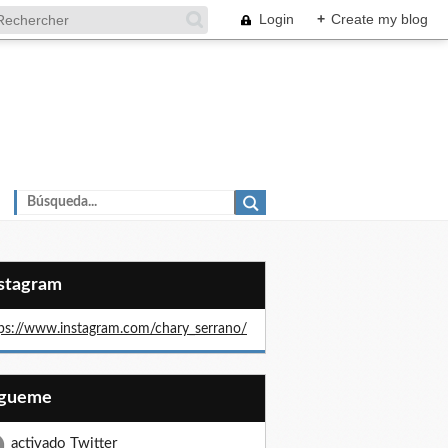
Login
+
Create my blog
nstagram
ps://www.instagram.com/chary_serrano/
Sígueme
activado Twitter