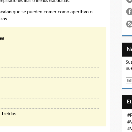
preparaciones mas o menos elaboradas.
bacalao
que se pueden comer como aperitivo o
zos.
es
Sus
nue
E
m
a
i
E
l
 freírlas
#
#
#