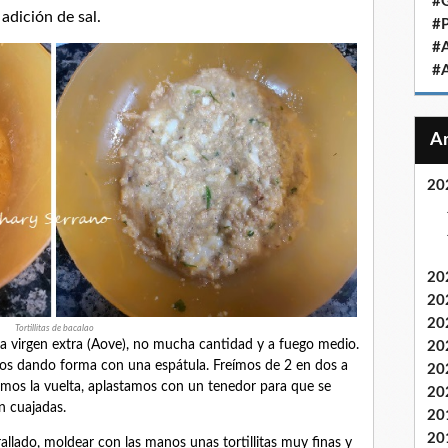
#
 adición de sal.
#
#
#
20
20
20
20
Tortillitas de bacalao
a virgen extra (Aove), no mucha cantidad y a fuego medio.
20
os dando forma con una espátula. Freímos de 2 en dos a
20
amos la vuelta, aplastamos con un tenedor para que se
20
én cuajadas.
20
20
allado, moldear con las manos unas tortillitas muy finas y