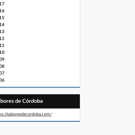
17
16
15
14
13
12
11
10
09
08
07
06
Sabores de Córdoba
ps://saboresdecordoba.com/