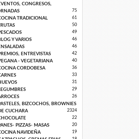
EVENTOS, CONGRESOS,
75
ORNADAS
61
COCINA TRADICIONAL
50
FRUTAS
49
PESCADOS
46
BLOG Y VARIOS
46
ENSALADAS
42
PREMIOS, ENTREVISTAS
40
VEGANA - VEGETARIANA
36
COCINA CORDOBESA
33
CARNES
31
HUEVOS
29
LEGUMBRES
26
ARROCES
PASTELES, BIZCOCHOS, BROWNIES
23
24
DE CUCHARA
22
CHOCOLATE
20
PANES- PIZZAS- MASAS
19
COCINA NAVIDEÑA