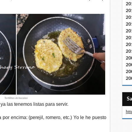
20
20
20
20
20
20
20
20
20
20
20
20
Tortillitas de bacalao
a las tenemos listas para servir.
htt
or encima: (perejil, romero, etc.) Yo le he puesto