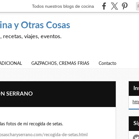
Todos nuestros blogs de cocina
ina y Otras Cosas
 recetas, viajes, eventos.
ADICIONAL
GAZPACHOS, CREMAS FRIAS
Contacto
I
ÓN SERRANO
htt
as fotos de mi recogida de setas.
osascharyserrano.com/recogida-de-setas.html