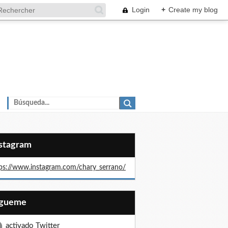
Login
+
Create my blog
nstagram
ps://www.instagram.com/chary_serrano/
Sígueme
activado Twitter