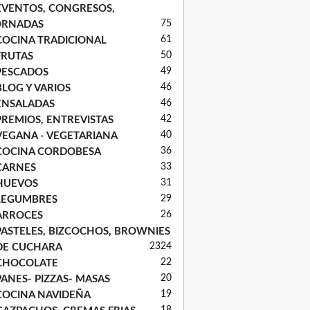
EVENTOS, CONGRESOS,
75
ORNADAS
61
COCINA TRADICIONAL
50
FRUTAS
49
PESCADOS
46
BLOG Y VARIOS
46
ENSALADAS
42
PREMIOS, ENTREVISTAS
40
VEGANA - VEGETARIANA
36
COCINA CORDOBESA
33
CARNES
31
HUEVOS
29
LEGUMBRES
26
ARROCES
PASTELES, BIZCOCHOS, BROWNIES
23
24
DE CUCHARA
22
CHOCOLATE
20
PANES- PIZZAS- MASAS
19
COCINA NAVIDEÑA