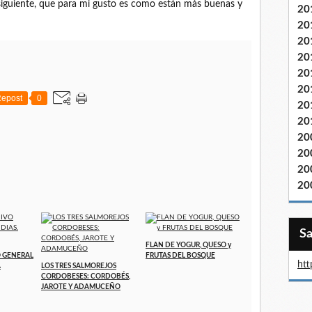
siguiente, que para mi gusto es como están más buenas y
20
20
20
20
20
20
epost
0
20
20
20
20
20
20
FLAN DE YOGUR, QUESO y
O GENERAL
FRUTAS DEL BOSQUE
htt
A
LOS TRES SALMOREJOS
CORDOBESES: CORDOBÉS,
JAROTE Y ADAMUCEÑO