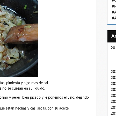
#
#
#
#
20
20
20
as, pimienta y algo mas de sal.
20
 no se cuezan en su líquido.
20
20
lino y perejil bien picado y le ponemos el vino, dejando
20
20
 están hechas y casi secas, con su aceite.
20