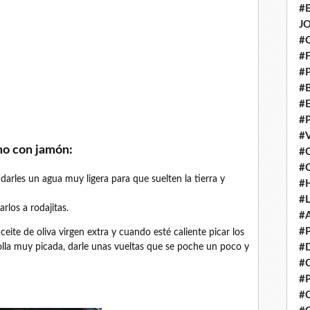
#
J
#
#
#
#
#
#
#
mo con jamón:
#
#
darles un agua muy ligera para que suelten la tierra y
#
#
rlos a rodajitas.
#
#
eite de oliva virgen extra y cuando esté caliente picar los
bolla muy picada, darle unas vueltas que se poche un poco y
#
#
#
#