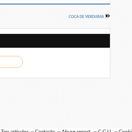
COCA DE VERDURAS
Top artículos
Contacto
Abuse report
C.G.U.
Cooki