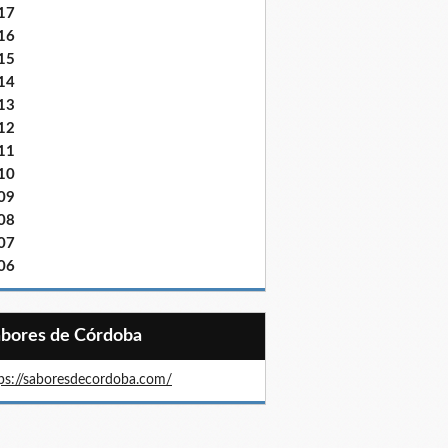
17
16
15
14
13
12
11
10
09
08
07
06
Sabores de Córdoba
ps://saboresdecordoba.com/