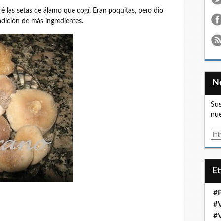
 las setas de álamo que cogí. Eran poquitas, pero dio
adición de más ingredientes.
Sus
nue
E
m
a
i
E
l
#
#
#