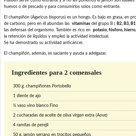
Pueden servir como entrante y si no les ponemos el jamón son ideales
huevos o de pescado y para consumirlos solos como entrante.
El champiñón (Agaricus bisporus) es un hongo.
Es bajo en grasa, en pro
de carbono, pero en él abundan las
vitaminas
del grupo B (
B2, B3, B1
las defensas del organismo.
También es rico en
potasio, fósforo, hierro
la retención de líquidos y empleó la actividad intelectual.
Se ha demostrado su actividad anticáncer.
El champiñón, además, es saciante y ayuda a adelgazar.
Ingredientes para 2 comensales
300 g. champiñones Portobello
1 diente de ajo
½ vaso vino blanco Fino
2 cucharadas de aceite de oliva virgen extra (Aove)
4 ramitas de perejil
50 g. jamón serrano en trocitos pequeños