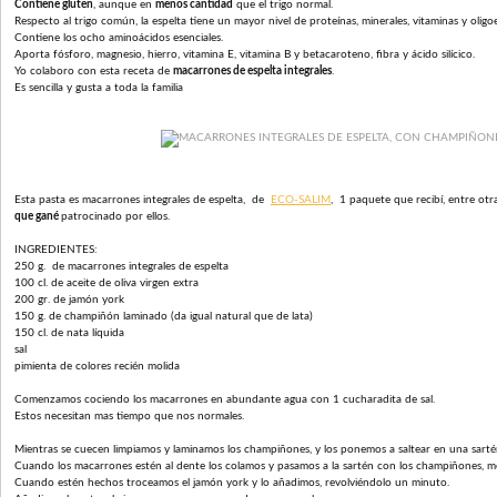
Contiene gluten
, aunque en
menos cantidad
que el trigo normal.
Respecto al trigo común, la espelta tiene un mayor nivel de proteínas, minerales, vitaminas y olig
Contiene los ocho aminoácidos esenciales.
Aporta fósforo, magnesio, hierro, vitamina E, vitamina B y betacaroteno, fibra y ácido silícico.
Yo colaboro con esta receta de
macarrones de espelta integrales
.
Es sencilla y gusta a toda la familia
Esta pasta es macarrones integrales de espelta, de
ECO-SALIM
, 1 paquete que recibí, entre ot
que gané
patrocinado por ellos.
INGREDIENTES:
250 g. de macarrones integrales de espelta
100 cl. de aceite de oliva virgen extra
200 gr. de jamón york
150 g. de champiñón laminado (da igual natural que de lata)
150 cl. de nata líquida
sal
pimienta de colores recién molida
Comenzamos cociendo los macarrones en abundante agua con 1 cucharadita de sal.
Estos necesitan mas tiempo que nos normales.
Mientras se cuecen limpiamos y laminamos los champiñones, y los ponemos a saltear en una sartén 
Cuando los macarrones estén al dente los colamos y pasamos a la sartén con los champiñones, me
Cuando estén hechos troceamos el jamón york y lo añadimos, revolviéndolo un minuto.