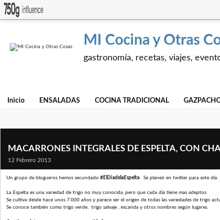
MI Cocina y Otras C
gastronomía, recetas, viajes, event
Inicio
ENSALADAS
COCINA TRADICIONAL
GAZPACHO
MACARRONES INTEGRALES DE ESPELTA, CON CH
12 Febrero 2013
Un grupo de blogueros hemos secundado
#ElDiadelaEspelta
. Se planeó en twitter para este día.
La Espelta es una variedad de trigo no muy conocida, pero que cada día tiene mas adeptos.
Se cultiva desde hace unos 7.000 años y parece ser el origen de todas las variedades de trigo actu
Se conoce también como trigo verde, trigo salvaje , escanda y otros nombres según lugares.