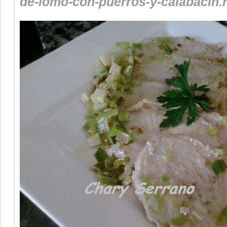
de-lomo-con-puerros-y-calabacin.