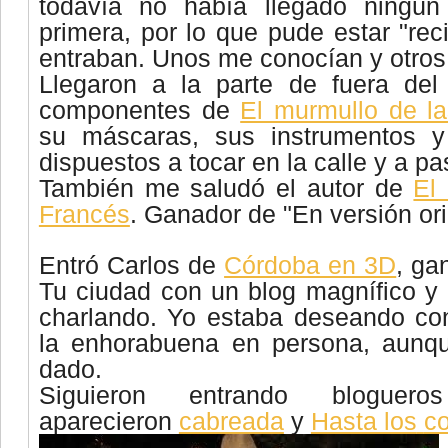
todavía no había llegado ningún
primera, por lo que pude estar "rec
entraban. Unos me conocían y otros
Llegaron a la parte de fuera del
componentes de
El murmullo de l
su máscaras, sus instrumentos 
dispuestos a tocar en la calle y a pa
También me saludó el autor de
El
Francés
. Ganador de "En versión ori
Entró Carlos de
Córdoba en 3D
, ga
Tu ciudad con un blog magnífico y 
charlando. Yo estaba deseando con
la enhorabuena en persona, aunqu
dado.
Siguieron entrando
blogueros
aparecieron
cabreada
y
Hasta los
c