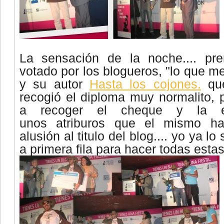
La sensación de la noche.... pr
votado por los
blogueros
, "lo que m
y su autor
Hasta los
cojones
.
qu
recogió el diploma muy
normalito
, 
a recoger el cheque y la
unos
atriburos
que el mismo hab
alusión al
titulo
del blog.... yo ya lo
a primera fila para hacer todas estas