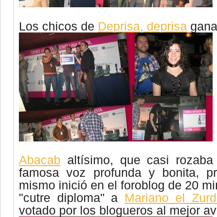
Los chicos de
Deprisa, deprisa
gana
Abacab
altísimo, que casi rozaba
famosa voz profunda y bonita, pr
mismo inició en el
foroblog
de 20 mi
"cutre diploma" a
Mariano el Zur
votado por los
blogueros
al mejor av