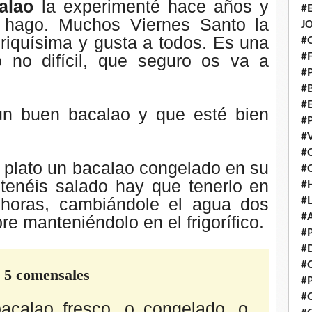
alao
la experimenté hace años y
#
 hago. Muchos Viernes Santo la
J
riquísima y gusta a todos. Es una
#
ro no difícil, que seguro os va a
#
#
#
#
un buen bacalao y que esté bien
#
#
#
e plato un bacalao congelado en su
#
 tenéis salado hay que tenerlo en
#
horas, cambiándole el agua dos
#
#
re manteniéndolo en el frigorífico.
#
#
#
o 5 comensales
#
#
acalao fresco. o congelado. o