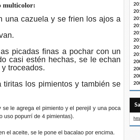
 multicolor:
20
20
n una cazuela y se frien los ajos a
20
20
20
van.
20
20
las picadas finas a pochar con un
20
do casi estén hechas, se le echan
20
 y troceados.
20
20
 tiritas los pimientos y también se
20
se le agrega el pimiento y el perejil y una poca
o uso popurrí de 4 pimientas).
htt
en el aceite, se le pone el bacalao por encima.