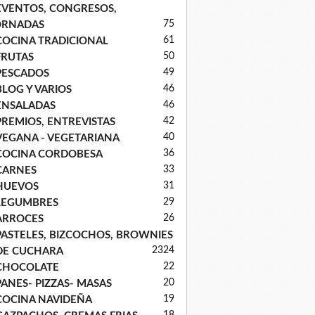
EVENTOS, CONGRESOS,
75
ORNADAS
61
COCINA TRADICIONAL
50
FRUTAS
49
PESCADOS
46
BLOG Y VARIOS
46
ENSALADAS
42
PREMIOS, ENTREVISTAS
40
VEGANA - VEGETARIANA
36
COCINA CORDOBESA
33
CARNES
31
HUEVOS
29
LEGUMBRES
26
ARROCES
PASTELES, BIZCOCHOS, BROWNIES
23
24
DE CUCHARA
22
CHOCOLATE
20
PANES- PIZZAS- MASAS
19
COCINA NAVIDEÑA