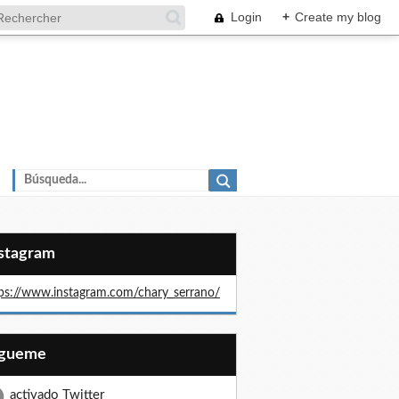
Login
+
Create my blog
nstagram
ps://www.instagram.com/chary_serrano/
Sígueme
activado Twitter