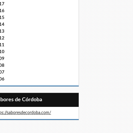
17
16
15
14
13
12
11
10
09
08
07
06
Sabores de Córdoba
ps://saboresdecordoba.com/