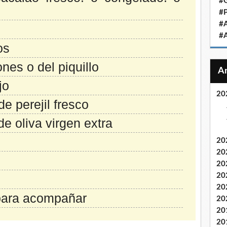
#
#
#
#
os
nes o del piquillo
jo
20
e perejil fresco
de oliva virgen extra
20
20
20
20
20
para acompañar
20
20
20