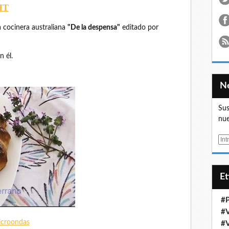
HT
a cocinera australiana
"De la despensa"
editado por
n él.
Sus
nue
E
m
a
i
E
l
#
#
microondas
#