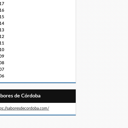
17
16
15
14
13
12
11
10
09
08
07
06
Sabores de Córdoba
ps://saboresdecordoba.com/