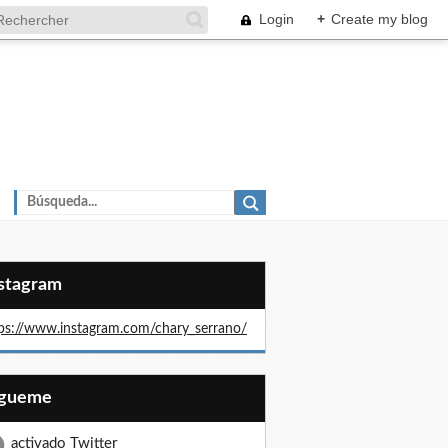
Login
+
Create my blog
nstagram
ps://www.instagram.com/chary_serrano/
Sígueme
activado Twitter