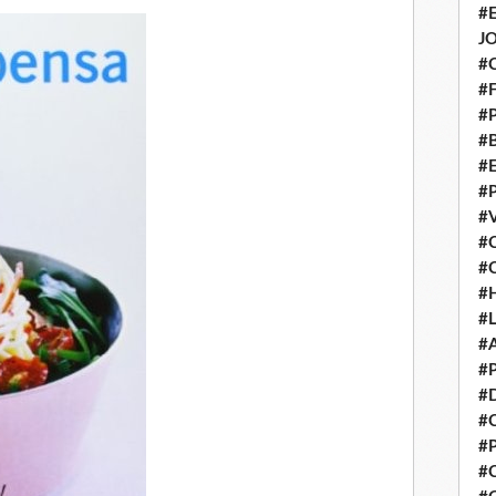
#
J
#
#
#
#
#
#
#
#
#
#
#
#
#
#
#
#
#