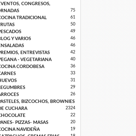
EVENTOS, CONGRESOS,
75
ORNADAS
61
COCINA TRADICIONAL
50
FRUTAS
49
PESCADOS
46
BLOG Y VARIOS
46
ENSALADAS
42
PREMIOS, ENTREVISTAS
40
VEGANA - VEGETARIANA
36
COCINA CORDOBESA
33
CARNES
31
HUEVOS
29
LEGUMBRES
26
ARROCES
PASTELES, BIZCOCHOS, BROWNIES
23
24
DE CUCHARA
22
CHOCOLATE
20
PANES- PIZZAS- MASAS
19
COCINA NAVIDEÑA