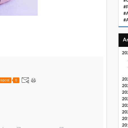
#
#
#
#
20
20
epost
0
20
20
20
20
20
20
20