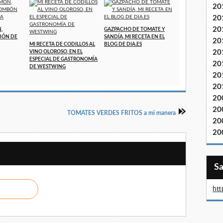
20
20
20
,
GAZPACHO DE TOMATE Y
BÓN DE
SANDÍA, MI RECETA EN EL
20
MI RECETA DE CODILLOS AL
BLOG DE DIA.ES
20
VINO OLOROSO, EN EL
ESPECIAL DE GASTRONOMÍA
20
DE WESTWING
20
20
20
20
TOMATES VERDES FRITOS a mi manera
20
20
htt