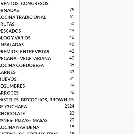
EVENTOS, CONGRESOS,
75
ORNADAS
61
COCINA TRADICIONAL
50
FRUTAS
49
PESCADOS
46
BLOG Y VARIOS
46
ENSALADAS
42
PREMIOS, ENTREVISTAS
40
VEGANA - VEGETARIANA
36
COCINA CORDOBESA
33
CARNES
31
HUEVOS
29
LEGUMBRES
26
ARROCES
PASTELES, BIZCOCHOS, BROWNIES
23
24
DE CUCHARA
22
CHOCOLATE
20
PANES- PIZZAS- MASAS
19
COCINA NAVIDEÑA