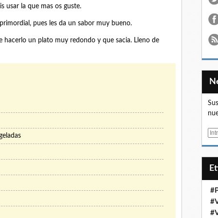
s usar la que mas os guste.
s primordial, pues les da un sabor muy bueno.
e hacerlo un plato muy redondo y que sacia. Lleno de
Sus
nue
E
geladas
m
a
i
E
l
#
#
#