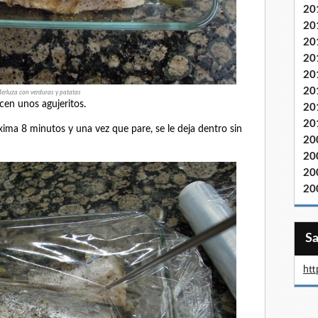
20
20
20
20
20
20
erluza con verduras y patatas
acen unos agujeritos.
20
20
ma 8 minutos y una vez que pare, se le deja dentro sin
20
20
20
20
htt