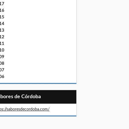
17
16
15
14
13
12
11
10
09
08
07
06
Sabores de Córdoba
ps://saboresdecordoba.com/