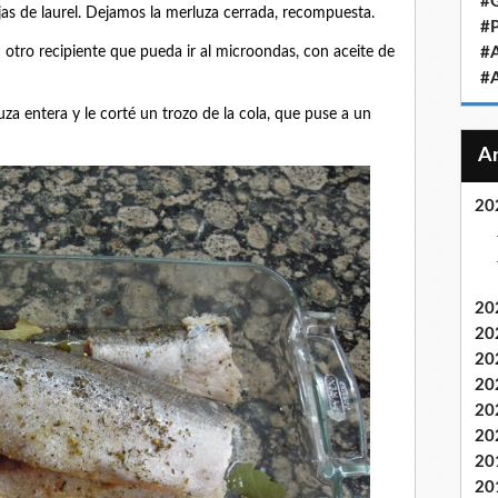
#
as de laurel. Dejamos la merluza cerrada, recompuesta.
#
 otro recipiente que pueda ir al microondas, con aceite de
#
#
luza entera y le corté un trozo de la cola, que puse a un
20
20
20
20
20
20
20
20
20