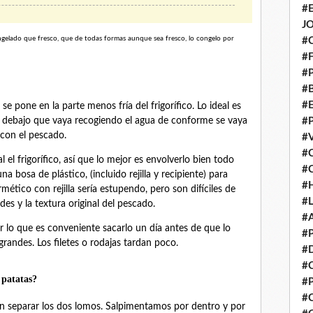
#
J
gelado que fresco, que de todas formas aunque sea fresco, lo congelo por
#
#
#
#
#
se pone en la parte menos fría del frigorífico. Lo ideal es
e debajo que vaya recogiendo el agua de conforme se vaya
#
con el pescado.
#
#
 el frigorífico, así que lo mejor es envolverlo bien todo
#
a bosa de plástico, (incluido rejilla y recipiente) para
#
mético con rejilla sería estupendo, pero son difíciles de
#
es y la textura original del pescado.
#
 lo que es conveniente sacarlo un día antes de que lo
#
randes. Los filetes o rodajas tardan poco.
#
#
 patatas?
#
#
n separar los dos lomos. Salpimentamos por dentro y por