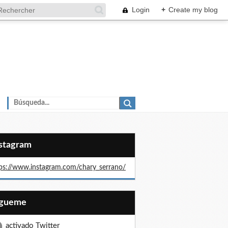
Login
+
Create my blog
nstagram
ps://www.instagram.com/chary_serrano/
Sígueme
activado Twitter