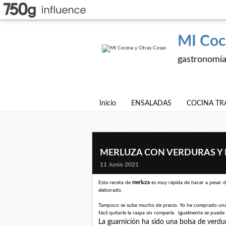
MI Coc
gastronomía,
Inicio
ENSALADAS
COCINA TR
MERLUZA CON VERDURAS Y 
11 Junio 2021
Esta receta de
merluza
es muy rápida de hacer a pesar de
elaborado.
Tampoco se sube mucho de precio. Yo he comprado un
fácil quitarle la raspa sin romperla. Igualmente se puede 
La guarnición ha sido una bolsa de verdu