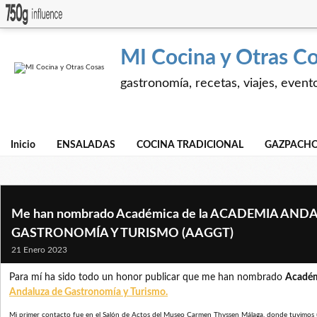
MI Cocina y Otras C
gastronomía, recetas, viajes, event
Inicio
ENSALADAS
COCINA TRADICIONAL
GAZPACHO
Me han nombrado Académica de la ACADEMIA AND
GASTRONOMÍA Y TURISMO (AAGGT)
21 Enero 2023
Para mí ha sido todo un honor publicar que me han nombrado
Acadé
Andaluza de Gastronomía y Turismo
.
Mi primer contacto fue en el Salón de Actos del
Museo Carmen Thyssen Málaga
, donde tuvimos 