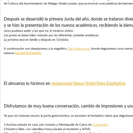
de Cultura del
Ayuntamiento de Málaga
, Noelia Losada, que pronunció unas palabras de bienve
Después se desarrolló la primera Junta del año, donde se trataron dive
y se hizo la presentación de los nuevos académicos, recibiendo la bien
Unos pudimos asistir y los que no, lo hicieron online.
Las juntas se desarrollan rotando por las diferentes ciudades andaluzas.
La próxima será en Sevilla y después en Córdoba.
A continuación nos desplazamos a la magnífica
Plaza Atarazanas
, donde degustamos unos marisc
taberna
La Casa De Guardia.
El almuerzo lo hicimos en
restaurante
Yamur
Hotel Soho Equitativa
Disfrutamos de muy buena conversación, cambio de impresiones y una 
Ya que nos interesa mucho la parte gastronómica, os enumero el fantástico menú que degustamo
1.Anchoa sobada en casa, pan tostado y Mantequilla de Cabra de
Calaveruela
.
2.Nuestra Gilda, con cebolleta fresca picada al momento y AOVE.