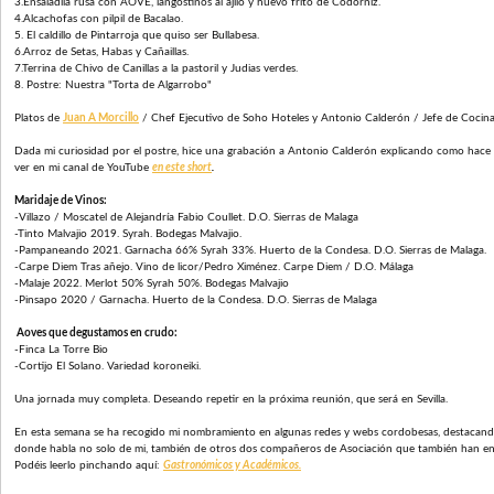
3.Ensaladila rusa con AOVE, langostinos al ajilo y huevo frito de Codorniz.
4.Alcachofas con pilpil de Bacalao.
5. El caldillo de Pintarroja que quiso ser Bullabesa.
6.Arroz de Setas, Habas y Cañaillas.
7.Terrina de Chivo de Canillas a la pastoril y Judias verdes.
8. Postre: Nuestra "Torta de Algarrobo"
Platos de
Juan A Morcillo
/ Chef Ejecutivo de Soho Hoteles y Antonio Calderón / Jefe de Cocin
Dada mi curiosidad por el postre, hice una grabación a Antonio Calderón explicando como hace e
ver en mi canal de YouTube
en este short
.
Maridaje de Vinos:
-Villazo / Moscatel de Alejandría Fabio Coullet. D.O. Sierras de Malaga
-Tinto Malvajio 2019. Syrah. Bodegas Malvajio.
-Pampaneando 2021. Garnacha 66% Syrah 33%. Huerto de la Condesa. D.O. Sierras de Malaga.
-Carpe Diem Tras añejo. Vino de licor/Pedro Ximénez. Carpe Diem / D.O. Málaga
-Malaje 2022. Merlot 50% Syrah 50%. Bodegas Malvajio
-Pinsapo 2020 / Garnacha. Huerto de la Condesa. D.O. Sierras de Malaga
Aoves que degustamos en crudo:
-Finca La Torre Bio
-Cortijo El Solano. Variedad koroneiki.
Una jornada muy completa. Deseando repetir en la próxima reunión, que será en Sevilla.
En esta semana se ha recogido mi nombramiento en algunas redes y webs cordobesas, destacand
donde habla no solo de mi, también de otros dos compañeros de Asociación que también han en
Podéis leerlo pinchando aquí:
Gastronómicos y Académicos.