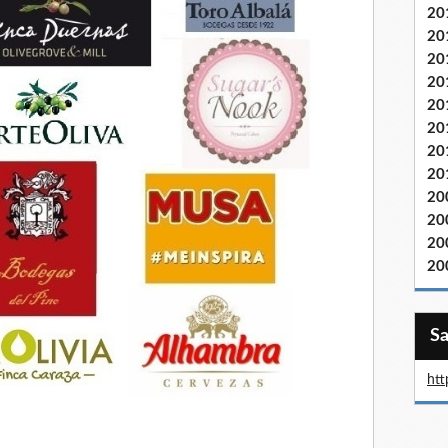
20
20
20
20
20
20
20
20
20
20
20
20
htt