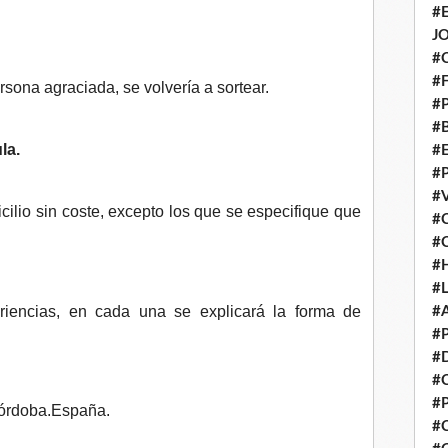
#
J
#
#
rsona agraciada, se volvería a sortear.
#
#
la.
#
#
#
cilio sin coste, excepto los que se especifique que
#
#
#
#
iencias, en cada una se explicará la forma de
#
#
#
#
#
Córdoba.España.
#