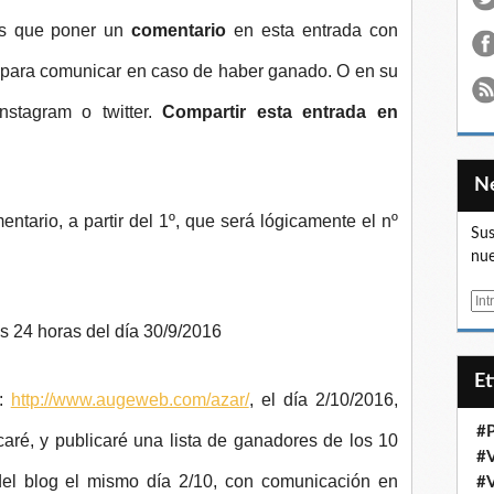
es que poner un
comentario
en esta entrada con
 para comunicar en caso de haber ganado. O en su
stagram o twitter.
Compartir esta entrada en
tario, a partir del 1º, que será lógicamente el nº
Sus
nue
E
m
as 24 horas del día 30/9/2016
a
i
E
l
a:
http://www.augeweb.com/azar/
, el día 2/10/2016,
#
aré, y publicaré una lista de ganadores de los 10
#
del blog el mismo día 2/10, con comunicación en
#