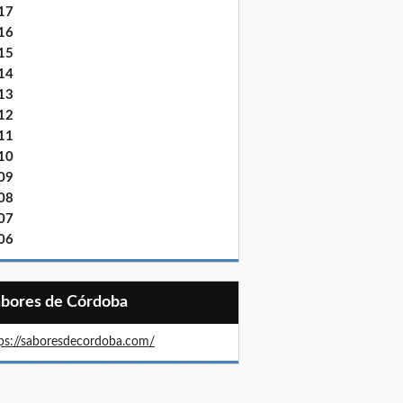
17
16
15
14
13
12
11
10
09
08
07
06
Sabores de Córdoba
ps://saboresdecordoba.com/