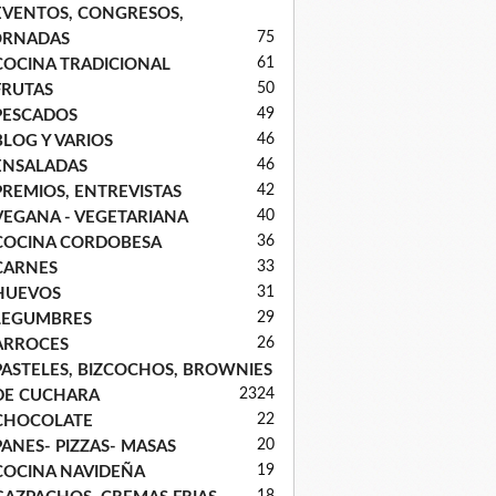
EVENTOS, CONGRESOS,
75
ORNADAS
61
COCINA TRADICIONAL
50
FRUTAS
49
PESCADOS
46
BLOG Y VARIOS
46
ENSALADAS
42
PREMIOS, ENTREVISTAS
40
VEGANA - VEGETARIANA
36
COCINA CORDOBESA
33
CARNES
31
HUEVOS
29
LEGUMBRES
26
ARROCES
PASTELES, BIZCOCHOS, BROWNIES
23
24
DE CUCHARA
22
CHOCOLATE
20
PANES- PIZZAS- MASAS
19
COCINA NAVIDEÑA