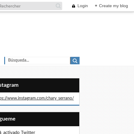
Login
+
Create my blog
nstagram
ps://www.instagram.com/chary_serrano/
Sígueme
activado Twitter