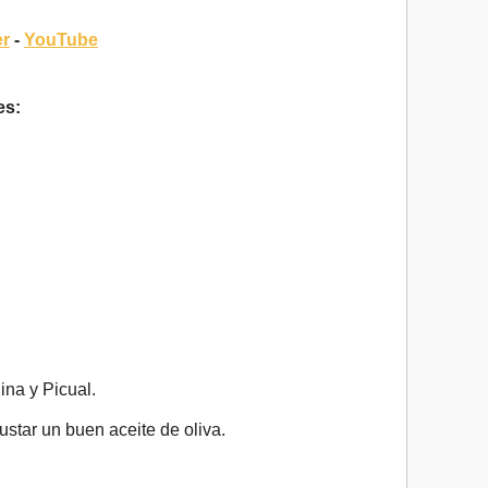
er
-
YouTube
es:
na y Picual.
ustar un buen aceite de oliva.