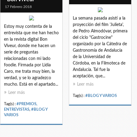
17 Febrero 2018
La semana pasada asistí a la
proyección del film 'Julieta',
Estoy muy contenta de la
de Pedro Almodóvar, primera
entrevista que me han hecho
del ciclo "Gastrocine"
en la revista digital Bon
organizado por la Cátedra de
Viveur, donde me hacen un
Gastronomía de Andalucía
serie de preguntas
de la Universidad de
relacionadas con mi lado
Córdoba, en la Filmoteca de
foodie. Firmada por Lidia
Andalucía. Tal fue la
Caro, me trata muy bien, la
aceptación, que...
verdad, y se lo agradezco
mucho. Está en el apartado...
Leer más
Leer más
Tag(s) :
#BLOG Y VARIOS
Tag(s) :
#PREMIOS,
ENTREVISTAS
,
#BLOG Y
VARIOS