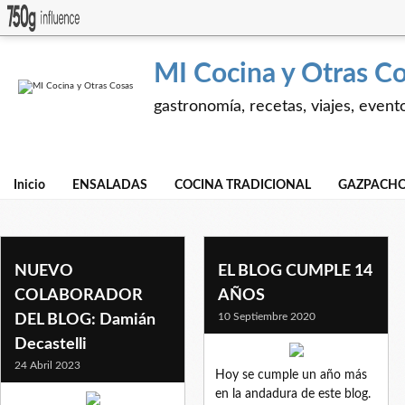
MI Cocina y Otras C
gastronomía, recetas, viajes, event
Inicio
ENSALADAS
COCINA TRADICIONAL
GAZPACHO
blog y varios
NUEVO
EL BLOG CUMPLE 14
COLABORADOR
AÑOS
10 Septiembre 2020
DEL BLOG: Damián
Decastelli
24 Abril 2023
Hoy se cumple un año más
en la andadura de este blog.