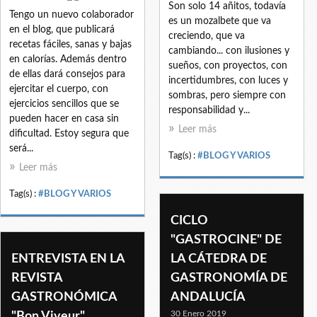
Son solo 14 añitos, todavía
Tengo un nuevo colaborador
es un mozalbete que va
en el blog, que publicará
creciendo, que va
recetas fáciles, sanas y bajas
cambiando... con ilusiones y
en calorías. Además dentro
sueños, con proyectos, con
de ellas dará consejos para
incertidumbres, con luces y
ejercitar el cuerpo, con
sombras, pero siempre con
ejercicios sencillos que se
responsabilidad y...
pueden hacer en casa sin
Leer más
dificultad. Estoy segura que
será...
Tag(s) :
#BLOG Y VARIOS
Leer más
Tag(s) :
#BLOG Y VARIOS
CICLO
"GASTROCINE" DE
ENTREVISTA EN LA
LA CÁTEDRA DE
REVISTA
GASTRONOMÍA DE
GASTRONÓMICA
ANDALUCÍA
30 Enero 2019
"Bon Viveur"