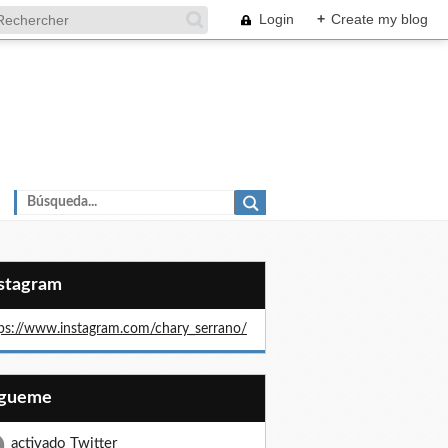
Login
+
Create my blog
nstagram
ps://www.instagram.com/chary_serrano/
Sígueme
activado Twitter