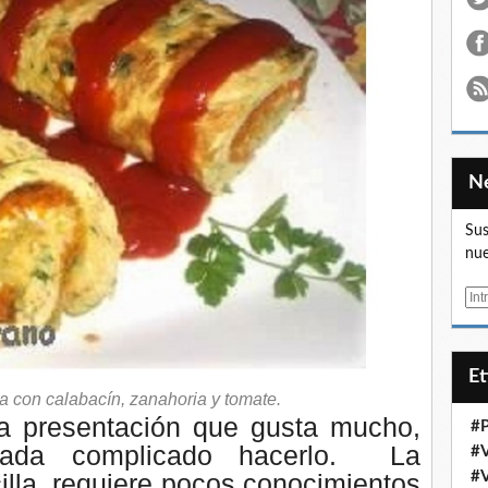
Sus
nue
E
m
a
i
E
l
lla con calabacín, zanahoria y tomate.
na presentación que gusta mucho,
#
ada complicado hacerlo. La
#
#
illa, requiere pocos conocimientos