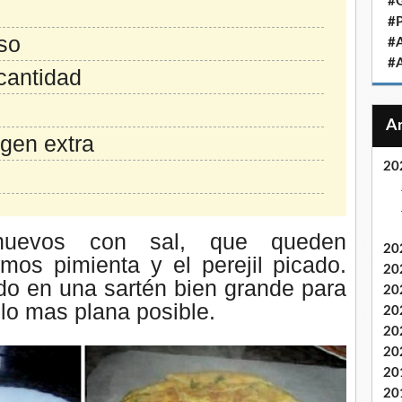
#
#
so
#
#
 cantidad
rgen extra
20
huevos con sal, que queden
20
os pimienta y el perejil picado.
20
do en una sartén bien grande para
20
e lo mas plana posible.
20
20
20
20
20