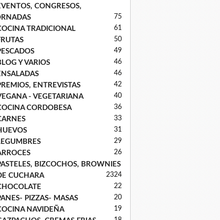
EVENTOS, CONGRESOS,
75
ORNADAS
61
COCINA TRADICIONAL
50
FRUTAS
49
PESCADOS
46
BLOG Y VARIOS
46
ENSALADAS
42
PREMIOS, ENTREVISTAS
40
VEGANA - VEGETARIANA
36
COCINA CORDOBESA
33
CARNES
31
HUEVOS
29
LEGUMBRES
26
ARROCES
PASTELES, BIZCOCHOS, BROWNIES
23
24
DE CUCHARA
22
CHOCOLATE
20
PANES- PIZZAS- MASAS
19
COCINA NAVIDEÑA