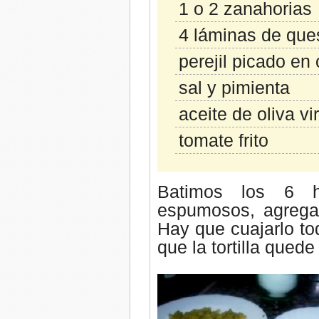
1 o 2 zanahorias
4 láminas de que
perejil picado en
sal y pimienta
aceite de oliva vi
tomate frito
Batimos los 6 
espumosos, agregam
Hay que cuajarlo to
que la tortilla qued