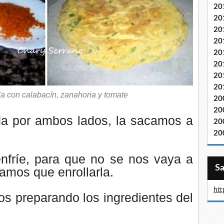
20
20
20
20
20
20
20
20
illa con calabacín, zanahoria y tomate
20
20
a por ambos lados, la sacamos a
20
20
fríe, para que no se nos vaya a
mos que enrollarla.
htt
os preparando los ingredientes del