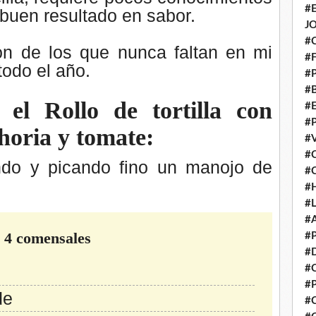
#
buen resultado en sabor.
J
#
on de los que nunca faltan en mi
#
todo el año.
#
#
el Rollo de tortilla con
#
#
horia y tomate:
#
#
o y picando fino un manojo de
#
#
#
#
o 4 comensales
#
#
#
#
de
#