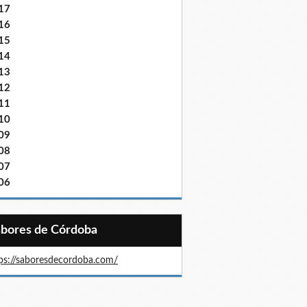
17
16
15
14
13
12
11
10
09
08
07
06
Sabores de Córdoba
ps://saboresdecordoba.com/