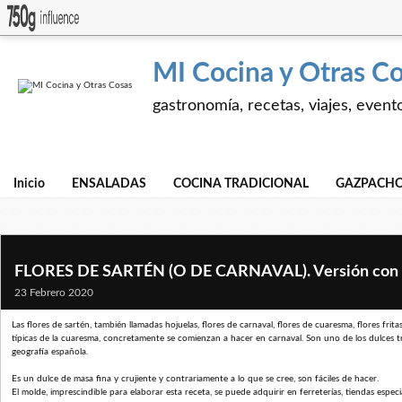
MI Cocina y Otras C
gastronomía, recetas, viajes, event
Inicio
ENSALADAS
COCINA TRADICIONAL
GAZPACHO
FLORES DE SARTÉN (O DE CARNAVAL). Versión con m
23 Febrero 2020
Las flores de sartén, también llamadas hojuelas, flores de carnaval, flores de cuaresma, flores fr
típicas de la cuaresma, concretamente se comienzan a hacer en carnaval. Son uno de los dulces t
geografía española.
Es un dulce de masa fina y crujiente y contrariamente a lo que se cree, son fáciles de hacer.
El molde, imprescindible para elaborar esta receta, se puede adquirir en ferreterías, tiendas especi