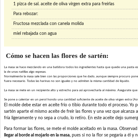
1 pizca de sal. aceite de oliva virgen extra para freírlas
Para rebozar:
Fructosa mezclada con canela molida
miel rebajada con agua
Cómo se hacen las flores de sartén:
La masa se hace mezclando en una batidora todos los ingredientes hasta que quede una pasta es
la de unas natillas algo espesas.
Normalmente la masa sale bien con las proporciones que he dado, aunque siempre procuro pone
fuera necesario. Todas las harinas no son iguales y no admiten la misma cantidad de líquido.
La masa se mete en un recipiente alto y estrecho para así aprovecharla al máximo. Asegurate que 
Se pone a calentar en un perol hondo una cantidad suficiente de aceite de oliva virgen extra (Aove)
El molde debe estar en aceite frio o tibio durante todo el proceso. Yo 
sartén aparte el mismo aceite de freir las flores y una vez que alcanza
fría ligeramente y no sepa a crudo, lo retiro. En este aceite dejo sumer
Para formar las flores, se mete el molde aceitado en la masa. Observad
llegar al borde al mojarlo en la masa,
pues si no la flor se pegaría a él y n